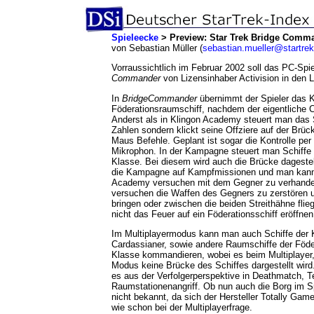
Spieleecke
> Preview: Star Trek Bridge Comm
von Sebastian Müller (
sebastian.mueller@startrek
Vorraussichtlich im Februar 2002 soll das PC-Spi
Commander
von Lizensinhaber Activision in den 
In
BridgeCommander
übernimmt der Spieler das 
Föderationsraumschiff, nachdem der eigentliche
Anderst als in Klingon Academy steuert man das S
Zahlen sondern klickt seine Offziere auf der Brüc
Maus Befehle. Geplant ist sogar die Kontrolle per
Mikrophon. In der Kampagne steuert man Schiffe 
Klasse. Bei diesem wird auch die Brücke dagestel
die Kampagne auf Kampfmissionen und man kann n
Academy versuchen mit dem Gegner zu verhande
versuchen die Waffen des Gegners zu zerstören un
bringen oder zwischen die beiden Streithähne flie
nicht das Feuer auf ein Föderationsschiff eröffnen
Im Multiplayermodus kann man auch Schiffe der 
Cardassianer, sowie andere Raumschiffe der Födera
Klasse kommandieren, wobei es beim Multiplayer,
Modus keine Brücke des Schiffes dargestellt wird
es aus der Verfolgerperspektive in Deathmatch,
Raumstationenangriff. Ob nun auch die Borg im S
nicht bekannt, da sich der Hersteller Totally Ga
wie schon bei der Multiplayerfrage.