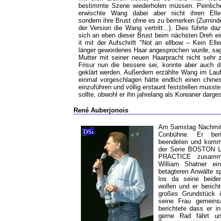
bestimmte Szene wiederholen müssen. Peinlich
erwischte Wang dabei aber nicht ihren Elle
sondern ihre Brust ohne es zu bemerken (Zuminde
der Version die Wang vertritt...). Dies führte da
sich an eben dieser Brust beim nächsten Dreh ei
it mit der Aufschrift "Not an ellbow – Kein El
länger gewordenes Haar angesprochen wurde, sag
Mutter mit seiner neuen Haarpracht nicht sehr 
Frisur nun die bessere sei, konnte aber auch d
geklärt werden. Außerdem erzählte Wang im Laufe
einmal vorgeschlagen hätte endlich einen chine
einzuführen und völlig erstaunt feststellen musst
sollte, obwohl er ihn jahrelang als Koreaner dargest
René Auberjonois
Am Samstag Nachmitt
Conbühne. Er beri
beendeten und komme
der Serie BOSTON 
PRACTICE zusamm
William Shatner e
betagteren Anwälte sp
los da seine beide
wollen und er berich
großes Grundstück i
seine Frau gemein
berichtete dass er in
gerne Rad fährt un