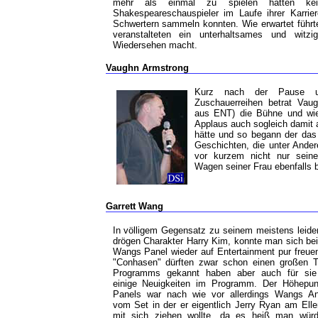
mehr als einmal zu spielen hatten ke
Shakespeareschauspieler im Laufe ihrer Karri
Schwertern sammeln konnten. Wie erwartet führt
veranstalteten ein unterhaltsames und wit
Wiedersehen macht.
Vaughn Armstrong
Kurz nach der Pause u
Zuschauerreihen betrat Vaug
aus ENT) die Bühne und wi
Applaus auch sogleich damit 
hätte und so begann der das 
Geschichten, die unter Ande
vor kurzem nicht nur sein
Wagen seiner Frau ebenfalls 
Garrett Wang
In völligem Gegensatz zu seinem meistens leide
drögen Charakter Harry Kim, konnte man sich bei
Wangs Panel wieder auf Entertainment pur freuen
"Conhasen" dürften zwar schon einen großen T
Programms gekannt haben aber auch für sie
einige Neuigkeiten im Programm. Der Höhepu
Panels war nach wie vor allerdings Wangs A
vom Set in der er eigentlich Jerry Ryan am Ell
mit sich ziehen wollte, da es heiß man wür