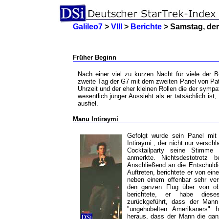
Galileo7
>
VIII
>
Berichte
> Samstag, der
Früher Beginn
Nach einer viel zu kurzen Nacht für viele der
zweite Tag der G7 mit dem zweiten Panel von Patr
Uhrzeit und der eher kleinen Rollen die der sympa
wesentlich jünger Aussieht als er tatsächlich ist
ausfiel.
Manu Intiraymi
Gefolgt wurde sein Panel mit
Intiraymi , der nicht nur versch
Cocktailparty seine Stimme r
anmerkte. Nichtsdestotrotz b
Anschließend an die Entschuldig
Auftreten, berichtete er von ei
neben einem offenbar sehr ver
den ganzen Flug über von ob
berichtete, er habe diese
zurückgeführt, dass der Mann
"ungehobelten Amerikaners" hi
heraus, dass der Mann die ganz