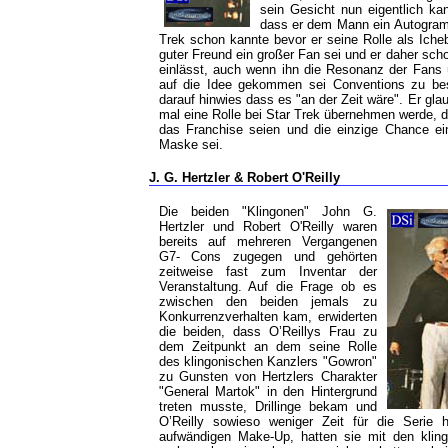
sein Gesicht nun eigentlich ka
dass er dem Mann ein Autogramm
Trek schon kannte bevor er seine Rolle als Icheb
guter Freund ein großer Fan sei und er daher sch
einlässt, auch wenn ihn die Resonanz der Fans 
auf die Idee gekommen sei Conventions zu bes
darauf hinwies dass es "an der Zeit wäre". Er glau
mal eine Rolle bei Star Trek übernehmen werde, d
das Franchise seien und die einzige Chance ei
Maske sei.
J. G. Hertzler & Robert O'Reilly
Die beiden "Klingonen" John G.
Hertzler und Robert O'Reilly waren
bereits auf mehreren Vergangenen
G7- Cons zugegen und gehörten
zeitweise fast zum Inventar der
Veranstaltung. Auf die Frage ob es
zwischen den beiden jemals zu
Konkurrenzverhalten kam, erwiderten
die beiden, dass O’Reillys Frau zu
dem Zeitpunkt an dem seine Rolle
des klingonischen Kanzlers "Gowron"
zu Gunsten von Hertzlers Charakter
"General Martok" in den Hintergrund
treten musste, Drillinge bekam und
O’Reilly sowieso weniger Zeit für die Serie
aufwändigen Make-Up, hatten sie mit den klin