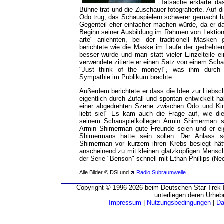
Tatsache erklärte da
Bühne trat und die Zuschauer fotografierte. Auf d
Odo trug, das Schauspielern schwerer gemacht ha
Gegenteil eher einfacher machen würde, da er 
Beginn seiner Ausbildung im Rahmen von Lektion
arte" anlehnten, bei der traditionell Maske
berichtete wie die Maske im Laufe der gedrehte
besser wurde und man statt vieler Einzelteile ei
verwendete zitierte er einen Satz von einem Scha
"Just think of the money!", was ihm durch 
Sympathie im Publikum brachte.
Außerdem berichtete er dass die Idee zur Liebsc
eigentlich durch Zufall und spontan entwickelt
einer abgedrehten Szene zwischen Odo und Kira
liebt sie!" Es kam auch die Frage auf, wie d
seinem Schauspielkollegen Armin Shimerman se
Armin Shimerman gute Freunde seien und er eige
Shimermans hätte sein sollen. Der Anlass 
Shimerman vor kurzem ihren Krebs besiegt hätt
anscheinend zu mit kleinen glatzköpfigen Mensche
der Serie "Benson" schnell mit Ethan Phillips (Ne
Alle Bilder © DSi und
Radio Subraumwelle
.
Copyright © 1996-2026 beim Deutschen Star Trek-I
unterliegen deren Urheb
Impressum
|
Nutzungsbedingungen
|
Da