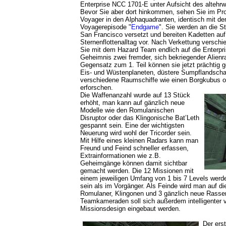
Enterprise NCC 1701-E unter Aufsicht des altehrw
Bevor Sie aber dort hinkommen, sehen Sie im Prol
Voyager in den Alphaquadranten, identisch mit de
Voyagerepisode "
Endgame
". Sie werden an die S
San Francisco versetzt und bereiten Kadetten auf
Sternenflottenalltag vor. Nach Verkettung versch
Sie mit dem Hazard Team endlich auf die Enterpri
Geheimnis zwei fremder, sich bekriegender Alienr
Gegensatz zum 1. Teil können sie jetzt prächtig g
Eis- und Wüstenplaneten, düstere Sumpflandschaft
verschiedene Raumschiffe wie einen Borgkubus od
erforschen.
Die Waffenanzahl wurde auf 13 Stück
erhöht, man kann auf gänzlich neue
Modelle wie den Romulanischen
Disruptor oder das Klingonische Bat’Leth
gespannt sein. Eine der wichtigsten
Neuerung wird wohl der Tricorder sein.
Mit Hilfe eines kleinen Radars kann man
Freund und Feind schneller erfassen,
Extrainformationen wie z.B.
Geheimgänge können damit sichtbar
gemacht werden. Die 12 Missionen mit
einem jeweiligen Umfang von 1 bis 7 Levels werd
sein als im Vorgänger. Als Feinde wird man auf d
Romulaner, Klingonen und 3 gänzlich neue Rassen 
Teamkameraden soll sich außerdem intelligenter v
Missionsdesign eingebaut werden.
Der erst