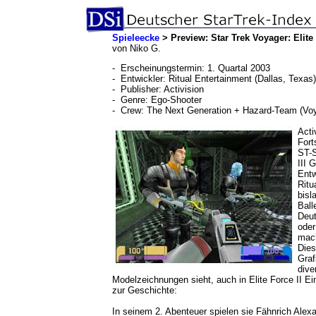
Spieleecke
> Preview: Star Trek Voyager: Elite
von Niko G.
- Erscheinungstermin: 1. Quartal 2003
- Entwickler: Ritual Entertainment (Dallas, Texas)
- Publisher: Activision
- Genre: Ego-Shooter
- Crew: The Next Generation + Hazard-Team (Vo
Acti
Fort
ST-S
III 
Entw
Ritu
bisl
Ball
Deut
oder
mac
Dies
Graf
dive
Modelzeichnungen sieht, auch in Elite Force II Ei
zur Geschichte:
In seinem 2. Abenteuer spielen sie Fähnrich Alex