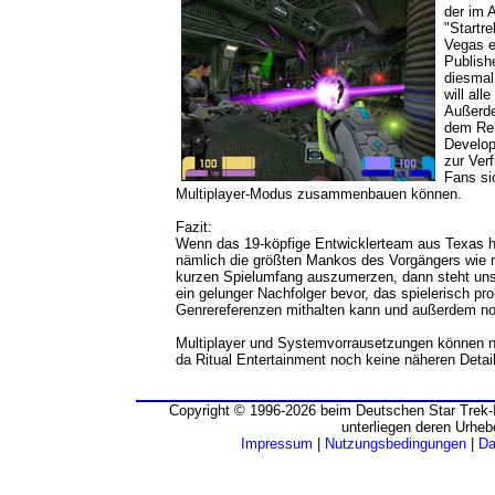
der im 
"Startr
Vegas e
Publishe
diesmal
will al
Außerde
dem Rel
Develop
zur Ver
Fans si
Multiplayer-Modus zusammenbauen können.
Fazit:
Wenn das 19-köpfige Entwicklerteam aus Texas hä
nämlich die größten Mankos des Vorgängers wie 
kurzen Spielumfang auszumerzen, dann steht un
ein gelunger Nachfolger bevor, das spielerisch pr
Genrereferenzen mithalten kann und außerdem no
Multiplayer und Systemvorrausetzungen können n
da Ritual Entertainment noch keine näheren Detail
Copyright © 1996-2026 beim Deutschen Star Trek-I
unterliegen deren Urheb
Impressum
|
Nutzungsbedingungen
|
Da