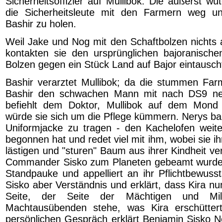
Sicherheitsoffizier auf Mullibok. Die äußerst wü
die Sicherheitsleute mit den Farmern weg und
Bashir zu holen.
Weil Jake und Nog mit den Schaftbolzen nichts
kontakten sie den ursprünglichen bajoranische
Bolzen gegen ein Stück Land auf Bajor eintausch
Bashir verarztet Mullibok; da die stummen Farm
Bashir den schwachen Mann mit nach DS9 ne
befiehlt dem Doktor, Mullibok auf dem Mond
würde sie sich um die Pflege kümmern. Nerys bau
Uniformjacke zu tragen - den Kachelofen weite
begonnen hat und redet viel mit ihm, wobei sie ih
lästigen und "sturen" Baum aus ihrer Kindheit v
Commander Sisko zum Planeten gebeamt wurde, 
Standpauke und appelliert an ihr Pflichtbewusst
Sisko aber Verständnis und erklärt, dass Kira n
Seite, der Seite der Mächtigen und Mili
Machtausübenden stehe, was Kira erschütter
persönlichen Gespräch erklärt Benjamin Sisko N