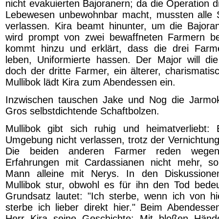
nicht evakuierten Bajoranern; da die Operation 
Lebewesen unbewohnbar macht, mussten alle 
verlassen. Kira beamt hinunter, um die Bajora
wird prompt von zwei bewaffneten Farmern bed
kommt hinzu und erklärt, dass die drei Farme
leben, Uniformierte hassen. Der Major will die
doch der dritte Farmer, ein älterer, charismati
Mullibok lädt Kira zum Abendessen ein.
Inzwischen tauschen Jake und Nog die Jarm
Gros selbstdichtende Schaftbolzen.
Mullibok gibt sich ruhig und heimatverliebt:
Umgebung nicht verlassen, trotz der Vernichtun
Die beiden anderen Farmer reden wegen 
Erfahrungen mit Cardassianen nicht mehr, so 
Mann alleine mit Nerys. In den Diskussionen
Mullibok stur, obwohl es für ihn den Tod bede
Grundsatz lautet: "Ich sterbe, wenn ich von h
sterbe ich lieber direkt hier." Beim Abendessen
Herr Kira seine Geschichte: Mit bloßen Hän