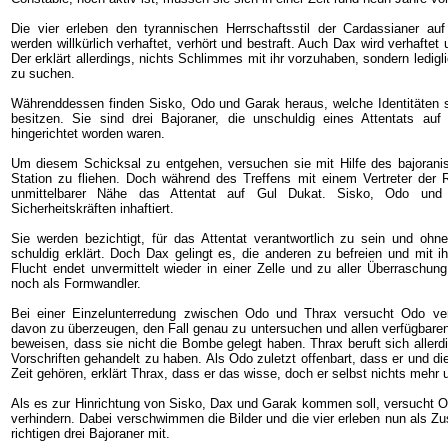
Die vier erleben den tyrannischen Herrschaftsstil der Cardassianer au
werden willkürlich verhaftet, verhört und bestraft. Auch Dax wird verhaftet
Der erklärt allerdings, nichts Schlimmes mit ihr vorzuhaben, sondern ledi
zu suchen.
Währenddessen finden Sisko, Odo und Garak heraus, welche Identitäten si
besitzen. Sie sind drei Bajoraner, die unschuldig eines Attentats au
hingerichtet worden waren.
Um diesem Schicksal zu entgehen, versuchen sie mit Hilfe des bajorani
Station zu fliehen. Doch während des Treffens mit einem Vertreter der R
unmittelbarer Nähe das Attentat auf Gul Dukat. Sisko, Odo un
Sicherheitskräften inhaftiert.
Sie werden bezichtigt, für das Attentat verantwortlich zu sein und ohn
schuldig erklärt. Doch Dax gelingt es, die anderen zu befreien und mit i
Flucht endet unvermittelt wieder in einer Zelle und zu aller Überraschun
noch als Formwandler.
Bei einer Einzelunterredung zwischen Odo und Thrax versucht Odo ver
davon zu überzeugen, den Fall genau zu untersuchen und allen verfügbaren
beweisen, dass sie nicht die Bombe gelegt haben. Thrax beruft sich allerdi
Vorschriften gehandelt zu haben. Als Odo zuletzt offenbart, dass er und die
Zeit gehören, erklärt Thrax, dass er das wisse, doch er selbst nichts meh
Als es zur Hinrichtung von Sisko, Dax und Garak kommen soll, versucht Od
verhindern. Dabei verschwimmen die Bilder und die vier erleben nun als Zu
richtigen drei Bajoraner mit.