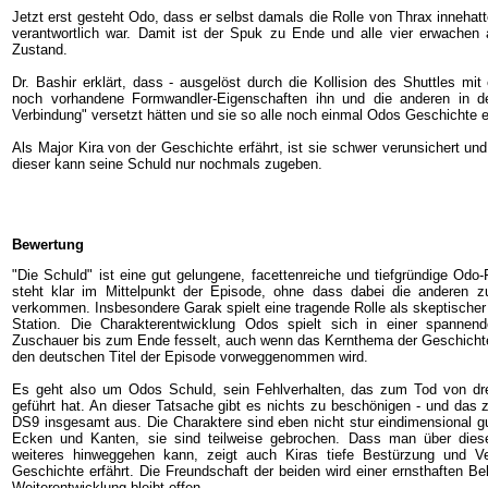
Jetzt erst gesteht Odo, dass er selbst damals die Rolle von Thrax innehatte
verantwortlich war. Damit ist der Spuk zu Ende und alle vier erwache
Zustand.
Dr. Bashir erklärt, dass - ausgelöst durch die Kollision des Shuttles mi
noch vorhandene Formwandler-Eigenschaften ihn und die anderen in d
Verbindung" versetzt hätten und sie so alle noch einmal Odos Geschichte e
Als Major Kira von der Geschichte erfährt, ist sie schwer verunsichert un
dieser kann seine Schuld nur nochmals zugeben.
Bewertung
"Die Schuld" ist eine gut gelungene, facettenreiche und tiefgründige Odo
steht klar im Mittelpunkt der Episode, ohne dass dabei die anderen zu
verkommen. Insbesondere Garak spielt eine tragende Rolle als skeptischer
Station. Die Charakterentwicklung Odos spielt sich in einer spanne
Zuschauer bis zum Ende fesselt, auch wenn das Kernthema der Geschichte,
den deutschen Titel der Episode vorweggenommen wird.
Es geht also um Odos Schuld, sein Fehlverhalten, das zum Tod von dre
geführt hat. An dieser Tatsache gibt es nichts zu beschönigen - und das 
DS9 insgesamt aus. Die Charaktere sind eben nicht stur eindimensional gu
Ecken und Kanten, sie sind teilweise gebrochen. Dass man über dies
weiteres hinweggehen kann, zeigt auch Kiras tiefe Bestürzung und Ve
Geschichte erfährt. Die Freundschaft der beiden wird einer ernsthaften B
Weiterentwicklung bleibt offen.