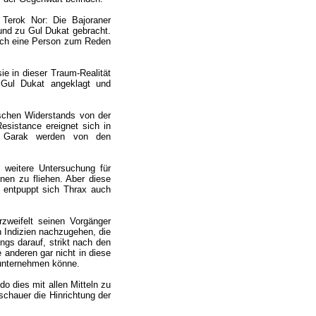
f Terok Nor: Die Bajoraner
 und zu Gul Dukat gebracht.
glich eine Person zum Reden
e in dieser Traum-Realität
f Gul Dukat angeklagt und
schen Widerstands von der
esistance ereignet sich in
d Garak werden von den
e weitere Untersuchung für
hnen zu fliehen. Aber diese
g entpuppt sich Thrax auch
zweifelt seinen Vorgänger
 Indizien nachzugehen, die
ngs darauf, strikt nach den
 anderen gar nicht in diese
r unternehmen könne.
o dies mit allen Mitteln zu
schauer die Hinrichtung der