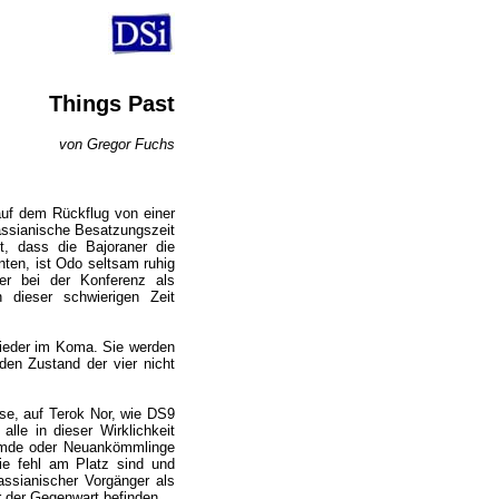
Things Past
von Gregor Fuchs
uf dem Rückflug von einer
dassianische Besatzungszeit
t, dass die Bajoraner die
nten, ist Odo seltsam ruhig
er bei der Konferenz als
n dieser schwierigen Zeit
glieder im Koma. Sie werden
den Zustand der vier nicht
se, auf Terok Nor, wie DS9
lle in dieser Wirklichkeit
remde oder Neuankömmlinge
ie fehl am Platz sind und
ssianischer Vorgänger als
or der Gegenwart befinden.