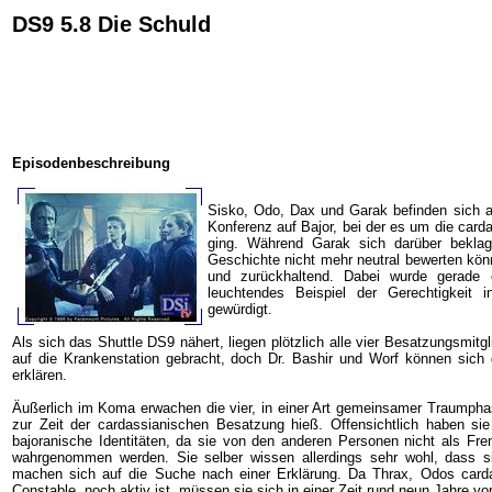
DS9 5.8 Die Schuld
Episodenbeschreibung
Sisko, Odo, Dax und Garak befinden sich a
Konferenz auf Bajor, bei der es um die car
ging. Während Garak sich darüber beklag
Geschichte nicht mehr neutral bewerten kön
und zurückhaltend. Dabei wurde gerade 
leuchtendes Beispiel der Gerechtigkeit i
gewürdigt.
Als sich das Shuttle DS9 nähert, liegen plötzlich alle vier Besatzungsmit
auf die Krankenstation gebracht, doch Dr. Bashir und Worf können sich 
erklären.
Äußerlich im Koma erwachen die vier, in einer Art gemeinsamer Traumpha
zur Zeit der cardassianischen Besatzung hieß. Offensichtlich haben sie a
bajoranische Identitäten, da sie von den anderen Personen nicht als F
wahrgenommen werden. Sie selber wissen allerdings sehr wohl, dass s
machen sich auf die Suche nach einer Erklärung. Da Thrax, Odos carda
Constable, noch aktiv ist, müssen sie sich in einer Zeit rund neun Jahre v