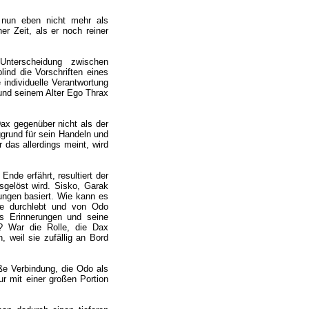
 nun eben nicht mehr als
r Zeit, als er noch reiner
nterscheidung zwischen
lind die Vorschriften eines
individuelle Verantwortung
 und seinem Alter Ego Thrax
ax gegenüber nicht als der
grund für sein Handeln und
 das allerdings meint, wird
nde erfährt, resultiert der
sgelöst wird. Sisko, Garak
rungen basiert. Wie kann es
te durchlebt und von Odo
s Erinnerungen und seine
r? War die Rolle, die Dax
, weil sie zufällig an Bord
oße Verbindung, die Odo als
nur mit einer großen Portion