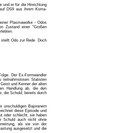
 und er für die Hinrichtung
n auf DS9 aus ihrem Koma-
t einer Plasmawolke - Odos
en Zustand einer "Großen
rlebten.
d stellt Odo zur Rede. Doch
-Folge. Der Ex-Formwandler
 teilnahmslosen Statisten
 Geist und Kenner der alten
nden Handlung ab, die den
 die Schuld, bereits durch
i unschuldigen Bajoranern
zeichnet diese Episode und
t oder schlecht, sie haben
e Schuld auch nicht ohne
rwirrung, als sie von der
elastung ausgesetzt und die