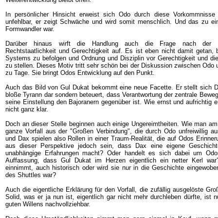
In persönlicher Hinsicht erweist sich Odo durch diese Vorkommnisse
unfehlbar, er zeigt Schwäche und wird somit menschlich. Und das zu eine
Formwandler war.
Darüber hinaus wirft die Handlung auch die Frage nach der U
Rechtstaatlichkeit und Gerechtigkeit auf. Es ist eben nicht damit getan, b
Systems zu befolgen und Ordnung und Disziplin vor Gerechtigkeit und die 
zu stellen. Dieses Motiv tritt sehr schön bei der Diskussion zwischen Odo
zu Tage. Sie bringt Odos Entwicklung auf den Punkt.
Auch das Bild von Gul Dukat bekommt eine neue Facette. Er stellt sich D
bloße Tyrann dar sondern beteuert, dass Verantwortung der zentrale Beweg
seine Einstellung den Bajoranern gegenüber ist. Wie ernst und aufrichtig er
nicht ganz klar.
Doch an dieser Stelle beginnen auch einige Ungereimtheiten. Wie man am E
ganze Vorfall aus der "Großen Verbindung", die durch Odo unfreiwillig au
und Dax spielen also Rollen in einer Traum-Realität, die auf Odos Erinne
aus dieser Perspektive jedoch sein, dass Dax eine eigene Geschich
unabhängige Erfahrungen macht? Oder handelt es sich dabei um Odo
Auffassung, dass Gul Dukat im Herzen eigentlich ein netter Kerl wa
einnimmt, auch historisch oder wird sie nur in die Geschichte eingewoben
des Shuttles war?
Auch die eigentliche Erklärung für den Vorfall, die zufällig ausgelöste Gr
Solid, was er ja nun ist, eigentlich gar nicht mehr durchleben dürfte, ist 
guten Willens nachvollziehbar.