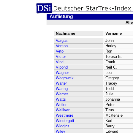
Auflistung
All
Nachname
Vorname
Vargas
John
Venton
Harley
Veto
Ron
Victor
Teresa E.
Vinci
Frank
Vipond
Neil C.
Wagner
Lou
Wagrowski
Gregory
Walter
Tracey
Waring
Todd
Warner
Julie
Watts
Johanna
Weller
Peter
Welliver
Titus
Westmore
McKenzie
Wiedergott
Karl
Wiggins
Barry
Wiley
Edward