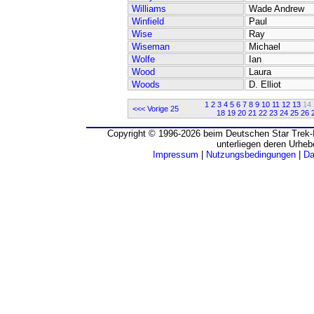
Williams
Wade Andrew
Winfield
Paul
Wise
Ray
Wiseman
Michael
Wolfe
Ian
Wood
Laura
Woods
D. Elliot
1
2
3
4
5
6
7
8
9
10
11
12
13
14
<<< Vorige 25
18
19
20
21
22
23
24
25
26
Copyright © 1996-2026 beim Deutschen Star Trek-I
unterliegen deren Urheb
Impressum
|
Nutzungsbedingungen
|
Da