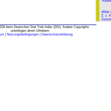
Kinof
eMail 
Z. z. 
Zurüc
026 beim Deutschen Star Trek-Index (DSi). Andere Copyrights
unterliegen deren Urhebern.
sum
|
Nutzungsbedingungen
|
Datenschutzerklärung