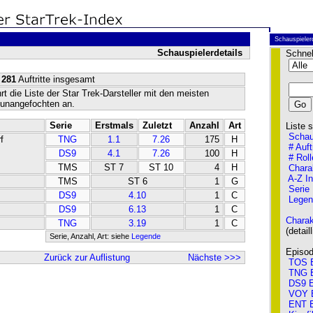
n
Schauspieler
Schauspielerdetails
Schnel
 281
Auftritte insgesamt
rt die Liste der Star Trek-Darsteller mit den meisten
r unangefochten an.
Serie
Erstmals
Zuletzt
Anzahl
Art
Liste so
Schau
f
TNG
1.1
7.26
175
H
# Auft
DS9
4.1
7.26
100
H
# Roll
TMS
ST 7
ST 10
4
H
Chara
A-Z I
TMS
ST 6
1
G
Serie
DS9
4.10
1
C
Legen
DS9
6.13
1
C
Charak
TNG
3.19
1
C
(detailli
Serie, Anzahl, Art: siehe
Legende
Episode
Zurück zur Auflistung
Nächste >>>
TOS E
TNG E
DS9 E
VOY 
ENT E