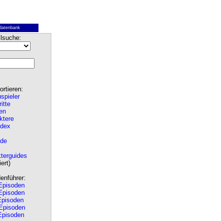
datenbank
lsuche:
rtieren:
spieler
ritte
en
ktere
ndex
de
terguides
ert)
nführer:
pisoden
pisoden
pisoden
Episoden
pisoden