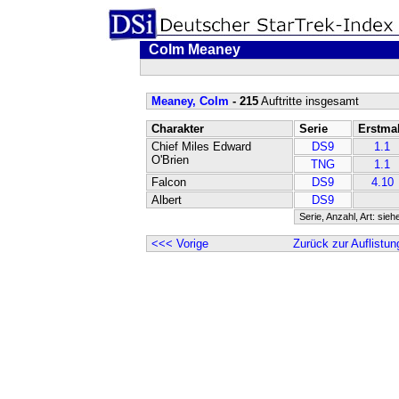
Colm Meaney
Meaney, Colm
- 215
Auftritte insgesamt
Charakter
Serie
Erstma
Chief Miles Edward
DS9
1.1
O'Brien
TNG
1.1
Falcon
DS9
4.10
Albert
DS9
Serie, Anzahl, Art: sieh
<<< Vorige
Zurück zur Auflistun