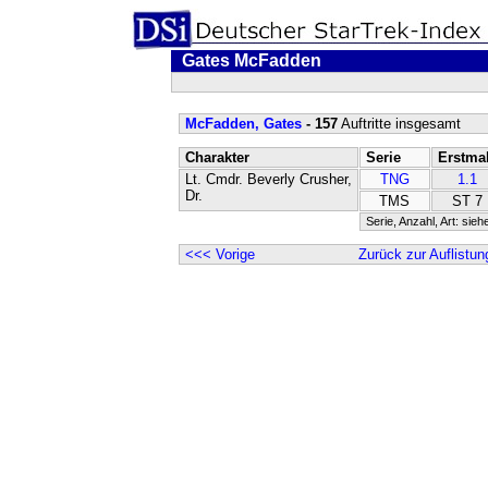
Gates McFadden
McFadden, Gates
- 157
Auftritte insgesamt
Charakter
Serie
Erstma
Lt. Cmdr. Beverly Crusher,
TNG
1.1
Dr.
TMS
ST 7
Serie, Anzahl, Art: sieh
<<< Vorige
Zurück zur Auflistun