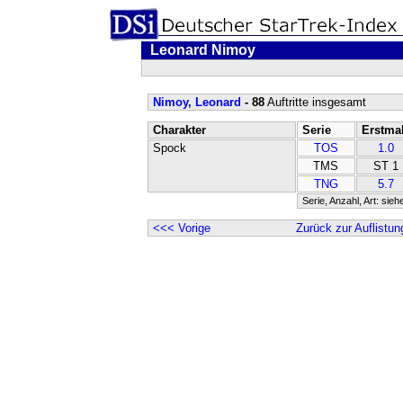
Leonard Nimoy
Nimoy, Leonard
- 88
Auftritte insgesamt
Charakter
Serie
Erstma
Spock
TOS
1.0
TMS
ST 1
TNG
5.7
Serie, Anzahl, Art: sieh
<<< Vorige
Zurück zur Auflistun