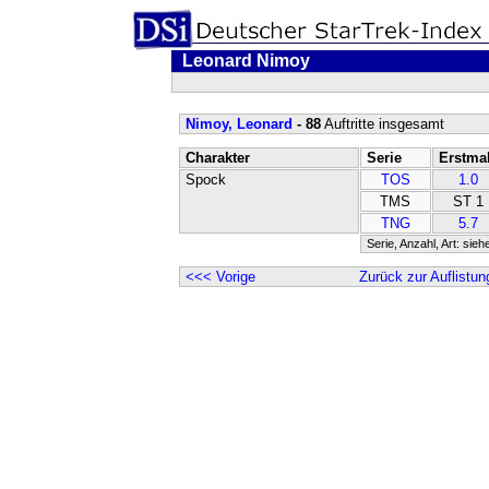
Leonard Nimoy
Nimoy, Leonard
- 88
Auftritte insgesamt
Charakter
Serie
Erstma
Spock
TOS
1.0
TMS
ST 1
TNG
5.7
Serie, Anzahl, Art: sieh
<<< Vorige
Zurück zur Auflistun