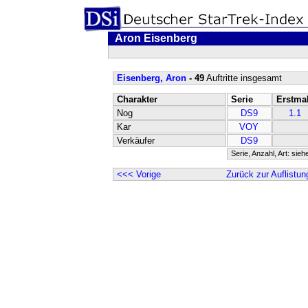
Aron Eisenberg
Eisenberg, Aron
- 49
Auftritte insgesamt
Charakter
Serie
Erstma
Nog
DS9
1.1
Kar
VOY
Verkäufer
DS9
Serie, Anzahl, Art: sieh
<<< Vorige
Zurück zur Auflistun