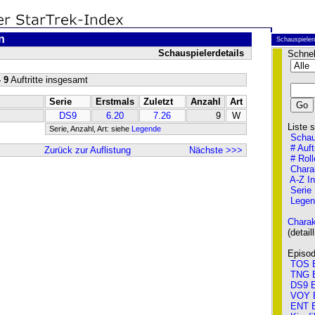
n
Schauspieler
Schauspielerdetails
Schnel
 9
Auftritte insgesamt
Serie
Erstmals
Zuletzt
Anzahl
Art
DS9
6.20
7.26
9
W
Liste so
Serie, Anzahl, Art: siehe
Legende
Schau
# Auft
Zurück zur Auflistung
Nächste >>>
# Roll
Chara
A-Z I
Serie
Legen
Charak
(detailli
Episode
TOS E
TNG E
DS9 E
VOY 
ENT E