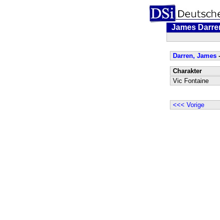
James Darre
Darren, James
-
Charakter
Vic Fontaine
<<< Vorige