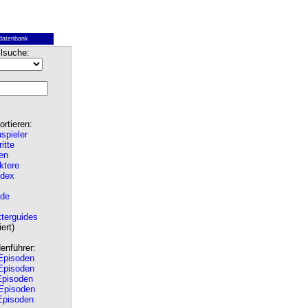
datenbank
lsuche:
rtieren:
spieler
ritte
en
ktere
ndex
de
terguides
ert)
nführer:
pisoden
pisoden
pisoden
Episoden
pisoden