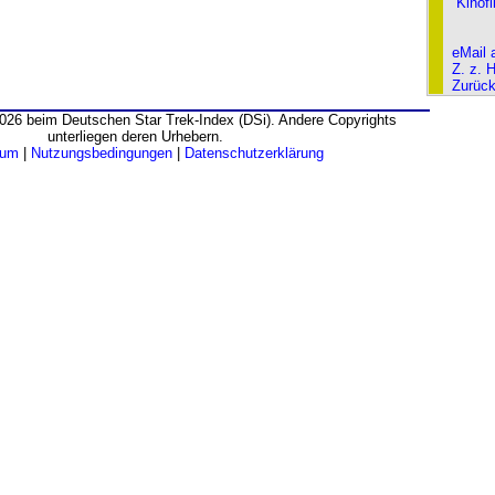
Kinof
eMail 
Z. z. 
Zurüc
026 beim Deutschen Star Trek-Index (DSi). Andere Copyrights
unterliegen deren Urhebern.
sum
|
Nutzungsbedingungen
|
Datenschutzerklärung