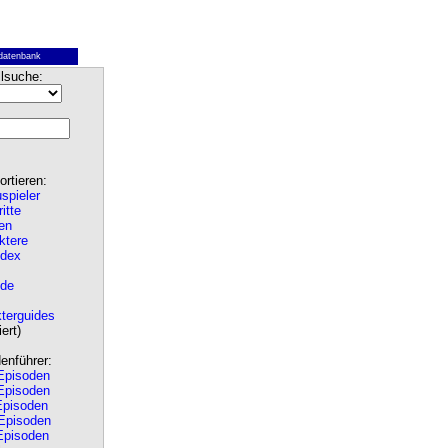
datenbank
lsuche:
rtieren:
spieler
ritte
en
ktere
ndex
de
terguides
ert)
nführer:
pisoden
pisoden
pisoden
Episoden
pisoden