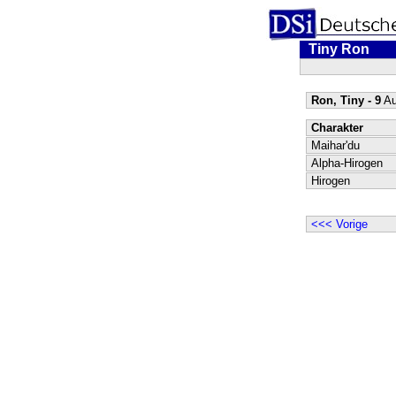
Tiny Ron
Ron, Tiny - 9
Au
Charakter
Maihar'du
Alpha-Hirogen
Hirogen
<<< Vorige