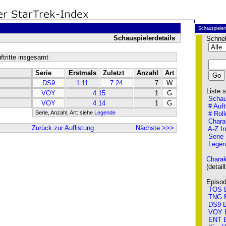
Schauspieler
Schauspielerdetails
Schnel
ftritte insgesamt
Serie
Erstmals
Zuletzt
Anzahl
Art
DS9
1.11
7.24
7
W
Liste so
VOY
4.15
1
G
Schau
VOY
4.14
1
G
# Auft
Serie, Anzahl, Art: siehe
Legende
# Roll
Chara
Zurück zur Auflistung
Nächste >>>
A-Z I
Serie
Legen
Charak
(detailli
Episode
TOS E
TNG E
DS9 E
VOY 
ENT E