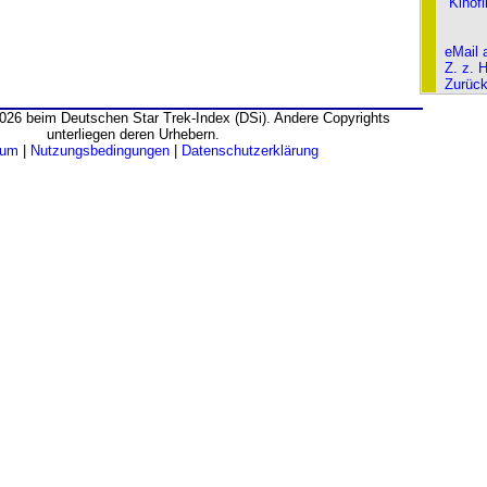
Kinof
eMail 
Z. z. 
Zurüc
026 beim Deutschen Star Trek-Index (DSi). Andere Copyrights
unterliegen deren Urhebern.
sum
|
Nutzungsbedingungen
|
Datenschutzerklärung