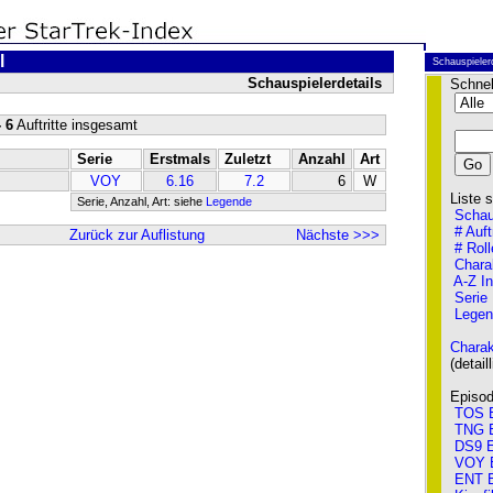
l
Schauspieler
Schauspielerdetails
Schnel
- 6
Auftritte insgesamt
Serie
Erstmals
Zuletzt
Anzahl
Art
VOY
6.16
7.2
6
W
Liste so
Serie, Anzahl, Art: siehe
Legende
Schau
# Auft
Zurück zur Auflistung
Nächste >>>
# Roll
Chara
A-Z I
Serie
Legen
Charak
(detailli
Episode
TOS E
TNG E
DS9 E
VOY 
ENT E