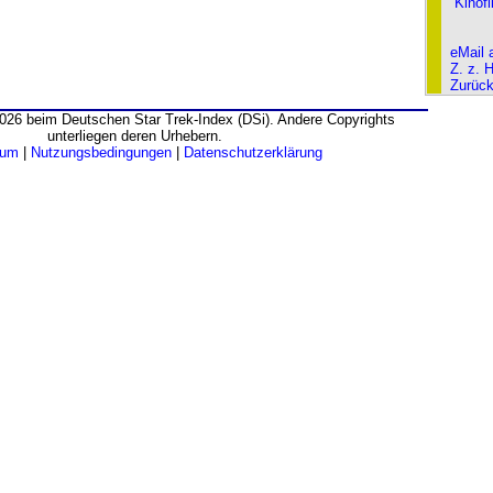
Kinof
eMail 
Z. z. 
Zurüc
026 beim Deutschen Star Trek-Index (DSi). Andere Copyrights
unterliegen deren Urhebern.
sum
|
Nutzungsbedingungen
|
Datenschutzerklärung