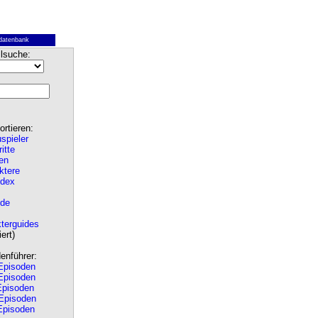
datenbank
lsuche:
rtieren:
spieler
ritte
en
ktere
ndex
de
terguides
ert)
nführer:
pisoden
pisoden
pisoden
Episoden
pisoden