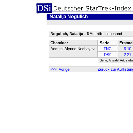
Natalija Nogulich
Nogulich, Natalija - 6
Auftritte insgesamt
Charakter
Serie
Erstma
Admiral Alynna Nechayev
TNG
6.10
DS9
2.21
Serie, Anzahl, Art: sieh
<<< Vorige
Zurück zur Auflistun