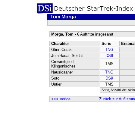
Tom Morga
Morga, Tom - 6
Auftritte insgesamt
Charakter
Serie
Erstma
Glinn Corak
TNG
Jem'Hadar, Soldat
DS9
Crewmitglied,
TMS
Klingonisches
Nausicaaner
TNG
Soto
DS9
Untier
TMS
Serie, Anzahl, Art: sie
<<< Vorige
Zurück zur Auflistun