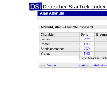
Alan Altshuld
Altshuld, Alan - 4
Auftritte insgesamt
Charakter
Serie
Erstma
Lumas
VOY
Pomet
TNG
Sandalenmacher
VOY
Yranac
TNG
Serie, Anzahl, Art: sie
<<< Vorige
Zurück zur Auflistun