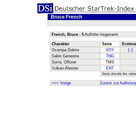
Bruce French
French, Bruce - 5
Auftritte insgesamt
Charakter
Serie
Erstma
Ocampa Doktor
VOY
1.1
Sabin Genestra
TNG
Son'a, Offizier
TMS
Vulkan-Ältester
ENT
Serie, Anzahl, Art: sieh
<<< Vorige
Zurück zur Auflistun