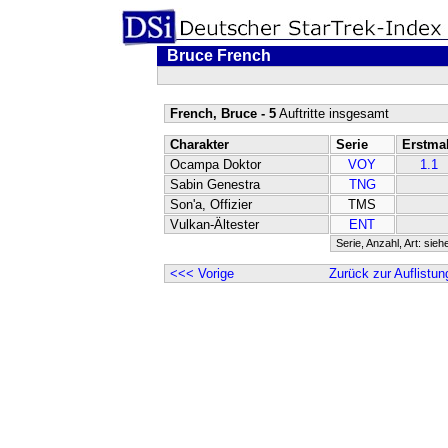
Bruce French
French, Bruce - 5
Auftritte insgesamt
Charakter
Serie
Erstma
Ocampa Doktor
VOY
1.1
Sabin Genestra
TNG
Son'a, Offizier
TMS
Vulkan-Ältester
ENT
Serie, Anzahl, Art: sieh
<<< Vorige
Zurück zur Auflistun