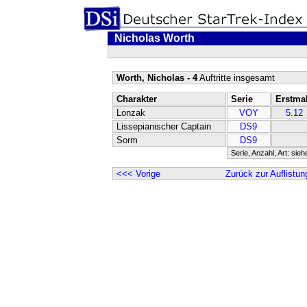
Nicholas Worth
Worth, Nicholas - 4
Auftritte insgesamt
Charakter
Serie
Erstma
Lonzak
VOY
5.12
Lissepianischer Captain
DS9
Sorm
DS9
Serie, Anzahl, Art: sie
<<< Vorige
Zurück zur Auflistun