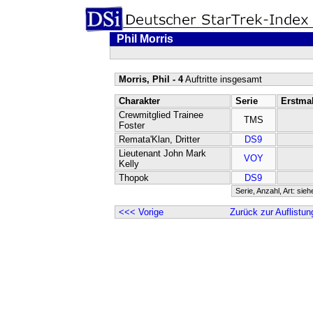
Phil Morris
Morris, Phil - 4
Auftritte insgesamt
Charakter
Serie
Erstma
Crewmitglied Trainee
TMS
Foster
Remata'Klan, Dritter
DS9
Lieutenant John Mark
VOY
Kelly
Thopok
DS9
Serie, Anzahl, Art: sie
<<< Vorige
Zurück zur Auflistun