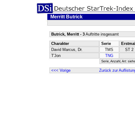
Merritt Butrick
Butrick, Merritt - 3
Auftritte insgesamt
Charakter
Serie
Erstma
David Marcus, Dr.
TMS
ST 2
T'Jon
TNG
Serie, Anzahl, Art: sieh
<<< Vorige
Zurück zur Auflistun