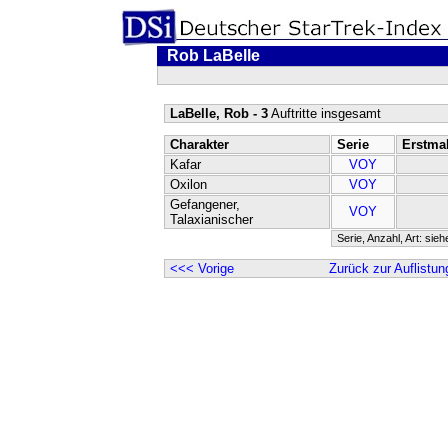
Rob LaBelle
LaBelle, Rob - 3
Auftritte insgesamt
Charakter
Serie
Erstma
Kafar
VOY
Oxilon
VOY
Gefangener,
VOY
Talaxianischer
Serie, Anzahl, Art: sie
<<< Vorige
Zurück zur Auflistun