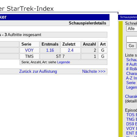
ker
Schauspieler
Schauspielerdetails
Schnel
 - 3
Auftritte insgesamt
Serie
Erstmals
Zuletzt
Anzahl
Art
VOY
1.16
2.4
2
G
Liste so
TMS
ST 7
1
G
Schau
Serie, Anzahl, Art: siehe
Legende
# Auft
# Roll
Zurück zur Auflistung
Nächste >>>
Chara
A-Z I
Serie
Legen
Charak
(detailli
Episode
TOS E
TNG E
DS9 E
VOY 
ENT E