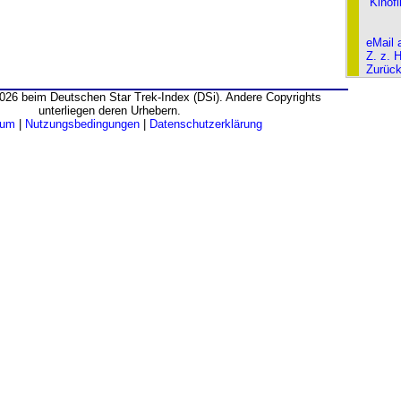
Kinof
eMail 
Z. z. 
Zurüc
026 beim Deutschen Star Trek-Index (DSi). Andere Copyrights
unterliegen deren Urhebern.
sum
|
Nutzungsbedingungen
|
Datenschutzerklärung