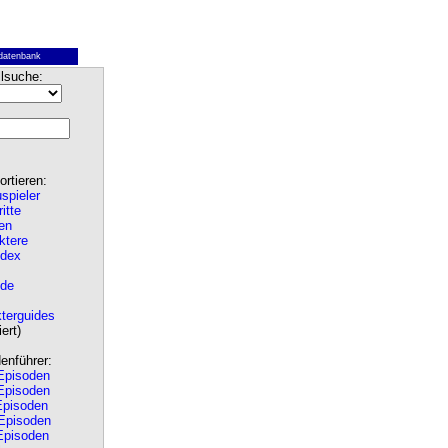
datenbank
lsuche:
rtieren:
spieler
ritte
en
ktere
ndex
de
terguides
ert)
nführer:
pisoden
pisoden
pisoden
Episoden
pisoden