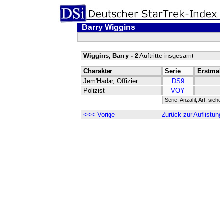
Barry Wiggins
Wiggins, Barry - 2
Auftritte insgesamt
Charakter
Serie
Erstma
Jem'Hadar, Offizier
DS9
Polizist
VOY
Serie, Anzahl, Art: sieh
<<< Vorige
Zurück zur Auflistun