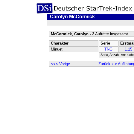
Carolyn McCormick
McCormick, Carolyn - 2
Auftritte insgesamt
Charakter
Serie
Erstma
Minuet
TNG
1.15
Serie, Anzahl, Art: sieh
<<< Vorige
Zurück zur Auflistun