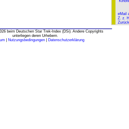
Kinof
eMail 
Z. z. 
Zurüc
026 beim Deutschen Star Trek-Index (DSi). Andere Copyrights
unterliegen deren Urhebern.
sum
|
Nutzungsbedingungen
|
Datenschutzerklärung