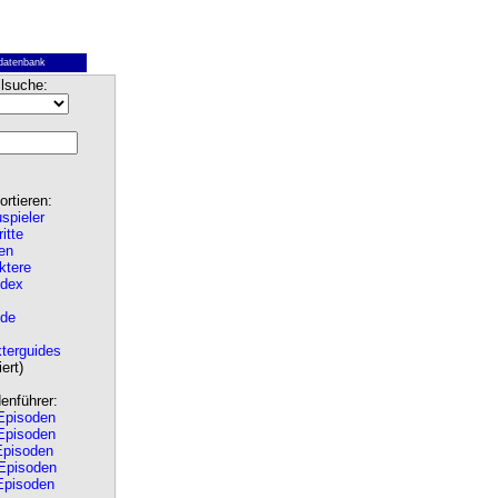
datenbank
lsuche:
rtieren:
spieler
ritte
en
ktere
ndex
de
terguides
ert)
nführer:
pisoden
pisoden
pisoden
Episoden
pisoden