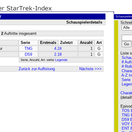
y
Schauspieler
Schauspielerdetails
Schnel
 2
Auftritte insgesamt
Serie
Erstmals
Zuletzt
Anzahl
Art
ur
TNG
4.24
1
G
Liste so
DS9
2.18
1
G
Schau
Serie, Anzahl, Art: siehe
Legende
# Auft
# Roll
Zurück zur Auflistung
Nächste >>>
Chara
A-Z I
Serie
Legen
Charak
(detailli
Episode
TOS E
TNG E
DS9 E
VOY 
ENT E