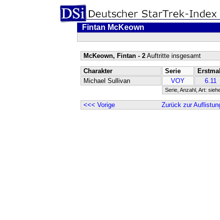
Fintan McKeown
McKeown, Fintan - 2
Auftritte insgesamt
Charakter
Serie
Erstma
Michael Sullivan
VOY
6.11
Serie, Anzahl, Art: sieh
<<< Vorige
Zurück zur Auflistun