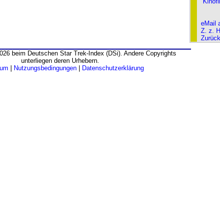
Kinof
eMail 
Z. z. 
Zurüc
026 beim Deutschen Star Trek-Index (DSi). Andere Copyrights
unterliegen deren Urhebern.
sum
|
Nutzungsbedingungen
|
Datenschutzerklärung