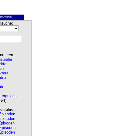
datenbank
lsuche:
rtieren:
spieler
ritte
en
ktere
ndex
de
terguides
ert)
nführer:
pisoden
pisoden
pisoden
Episoden
pisoden