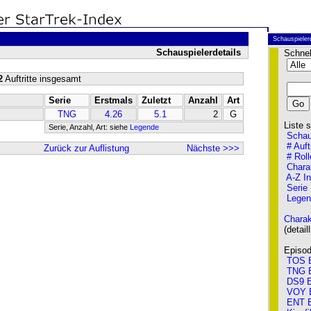
Schauspieler
Schauspielerdetails
Schnel
2
Auftritte insgesamt
Serie
Erstmals
Zuletzt
Anzahl
Art
TNG
4.26
5.1
2
G
Liste so
Serie, Anzahl, Art: siehe
Legende
Schau
# Auft
Zurück zur Auflistung
Nächste >>>
# Roll
Chara
A-Z I
Serie
Legen
Charak
(detailli
Episode
TOS E
TNG E
DS9 E
VOY 
ENT E