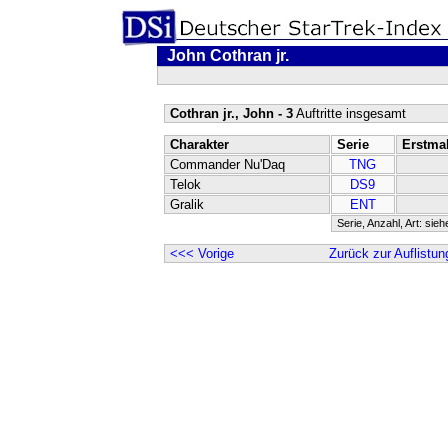
John Cothran jr.
Cothran jr., John - 3
Auftritte insgesamt
Charakter
Serie
Erstma
Commander Nu'Daq
TNG
Telok
DS9
Gralik
ENT
Serie, Anzahl, Art: sie
<<< Vorige
Zurück zur Auflistun