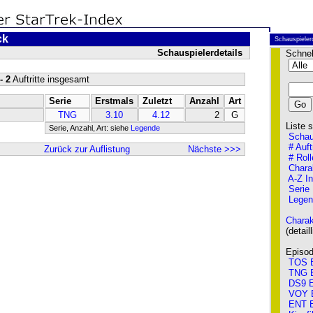
ck
Schauspieler
Schauspielerdetails
Schnel
- 2
Auftritte insgesamt
Serie
Erstmals
Zuletzt
Anzahl
Art
TNG
3.10
4.12
2
G
Liste so
Serie, Anzahl, Art: siehe
Legende
Schau
# Auft
Zurück zur Auflistung
Nächste >>>
# Roll
Chara
A-Z I
Serie
Legen
Charak
(detailli
Episode
TOS E
TNG E
DS9 E
VOY 
ENT E