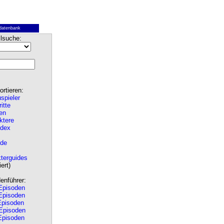
datenbank
lsuche:
rtieren:
spieler
ritte
en
ktere
ndex
de
terguides
ert)
nführer:
pisoden
pisoden
pisoden
Episoden
pisoden