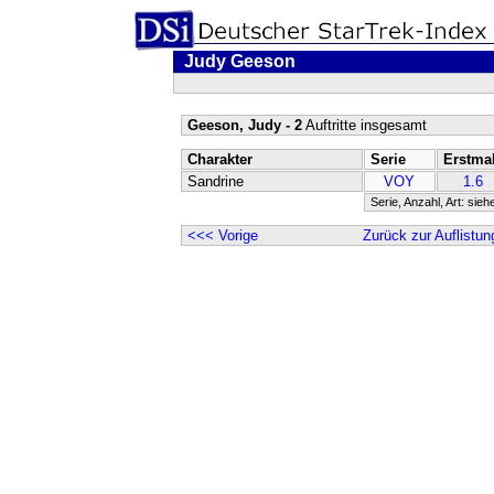
Judy Geeson
Geeson, Judy - 2
Auftritte insgesamt
Charakter
Serie
Erstma
Sandrine
VOY
1.6
Serie, Anzahl, Art: sieh
<<< Vorige
Zurück zur Auflistun