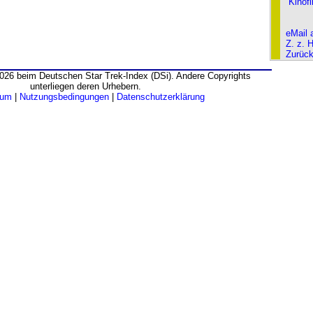
Kinof
eMail 
Z. z. 
Zurüc
026 beim Deutschen Star Trek-Index (DSi). Andere Copyrights
unterliegen deren Urhebern.
sum
|
Nutzungsbedingungen
|
Datenschutzerklärung