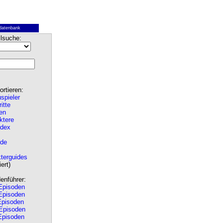
datenbank
lsuche:
rtieren:
spieler
ritte
en
ktere
ndex
de
terguides
ert)
nführer:
pisoden
pisoden
pisoden
Episoden
pisoden