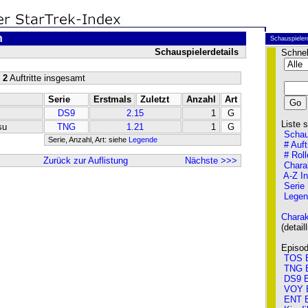
n
Schauspieler
Schauspielerdetails
Schnel
 2
Auftritte insgesamt
Serie
Erstmals
Zuletzt
Anzahl
Art
DS9
2.15
1
G
Liste so
su
TNG
1.21
1
G
Schau
Serie, Anzahl, Art: siehe
Legende
# Auft
# Roll
Zurück zur Auflistung
Nächste >>>
Chara
A-Z I
Serie
Legen
Charak
(detailli
Episode
TOS E
TNG E
DS9 E
VOY 
ENT E