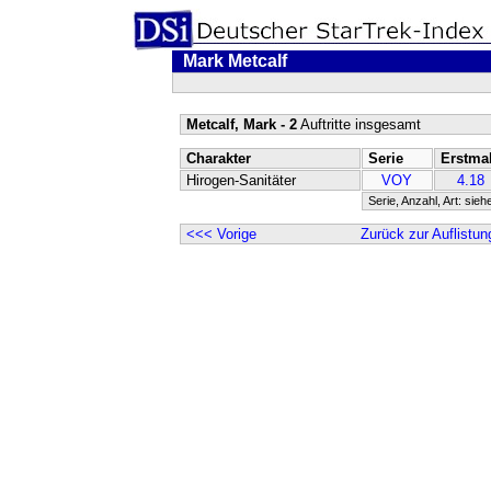
Mark Metcalf
Metcalf, Mark - 2
Auftritte insgesamt
Charakter
Serie
Erstma
Hirogen-Sanitäter
VOY
4.18
Serie, Anzahl, Art: sieh
<<< Vorige
Zurück zur Auflistun