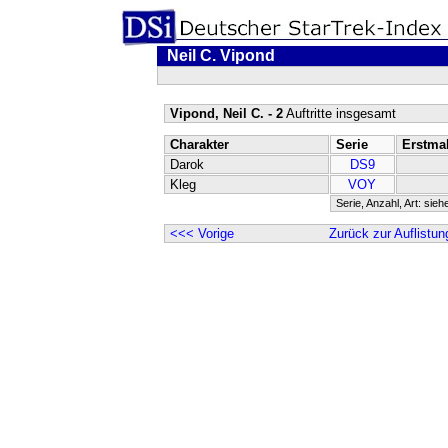
Neil C. Vipond
Vipond, Neil C. - 2
Auftritte insgesamt
Charakter
Serie
Erstma
Darok
DS9
Kleg
VOY
Serie, Anzahl, Art: sieh
<<< Vorige
Zurück zur Auflistun