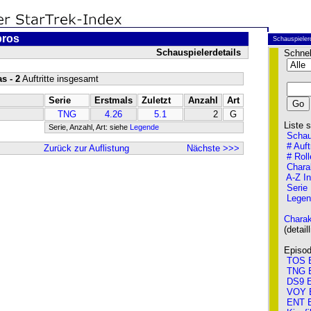
pros
Schauspieler
Schauspielerdetails
Schnel
s - 2
Auftritte insgesamt
Serie
Erstmals
Zuletzt
Anzahl
Art
TNG
4.26
5.1
2
G
Liste so
Serie, Anzahl, Art: siehe
Legende
Schau
# Auft
Zurück zur Auflistung
Nächste >>>
# Roll
Chara
A-Z I
Serie
Legen
Charak
(detailli
Episode
TOS E
TNG E
DS9 E
VOY 
ENT E