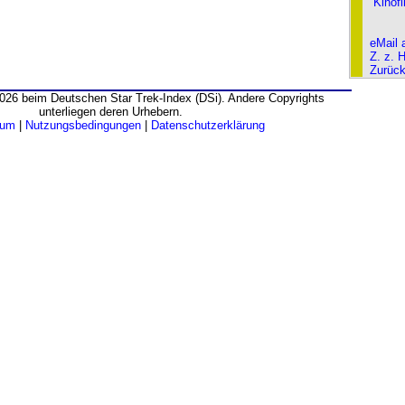
Kinof
eMail 
Z. z. 
Zurüc
026 beim Deutschen Star Trek-Index (DSi). Andere Copyrights
unterliegen deren Urhebern.
sum
|
Nutzungsbedingungen
|
Datenschutzerklärung