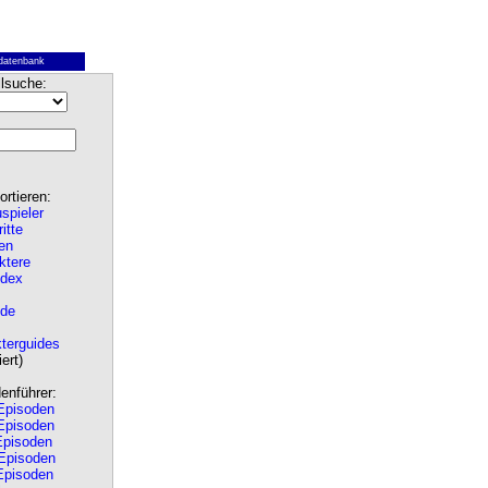
datenbank
lsuche:
rtieren:
spieler
ritte
en
ktere
ndex
de
terguides
ert)
nführer:
pisoden
pisoden
pisoden
Episoden
pisoden