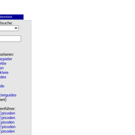
datenbank
lsuche:
rtieren:
spieler
ritte
en
ktere
ndex
de
terguides
ert)
nführer:
pisoden
pisoden
pisoden
Episoden
pisoden