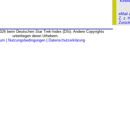
Kinof
eMail 
Z. z. 
Zurüc
026 beim Deutschen Star Trek-Index (DSi). Andere Copyrights
unterliegen deren Urhebern.
sum
|
Nutzungsbedingungen
|
Datenschutzerklärung