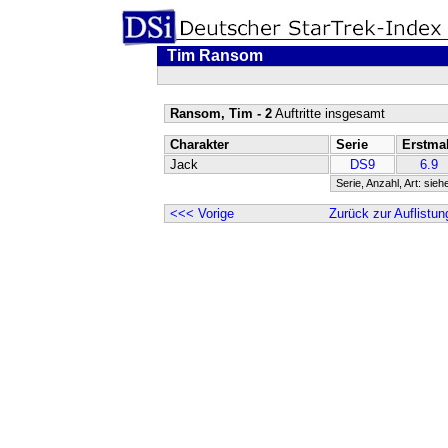
Tim Ransom
Ransom, Tim - 2
Auftritte insgesamt
Charakter
Serie
Erstma
Jack
DS9
6.9
Serie, Anzahl, Art: sieh
<<< Vorige
Zurück zur Auflistun