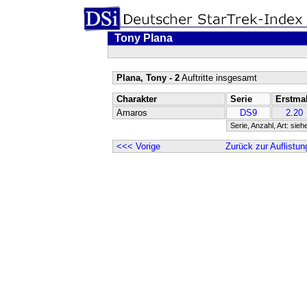
Tony Plana
Plana, Tony - 2
Auftritte insgesamt
Charakter
Serie
Erstma
Amaros
DS9
2.20
Serie, Anzahl, Art: sieh
<<< Vorige
Zurück zur Auflistun