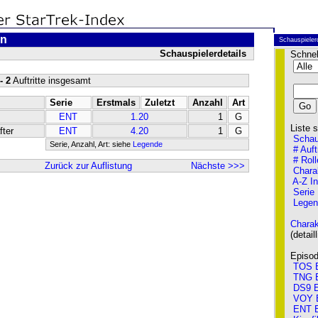
on
Schauspieler
Schauspielerdetails
Schnel
- 2
Auftritte insgesamt
Serie
Erstmals
Zuletzt
Anzahl
Art
ENT
1.20
1
G
Liste so
fter
ENT
4.20
1
G
Schau
Serie, Anzahl, Art: siehe
Legende
# Auft
# Roll
Zurück zur Auflistung
Nächste >>>
Chara
A-Z I
Serie
Legen
Charak
(detailli
Episode
TOS E
TNG E
DS9 E
VOY 
ENT E