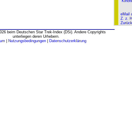
Kinof
eMail 
Z. z. 
Zurüc
026 beim Deutschen Star Trek-Index (DSi). Andere Copyrights
unterliegen deren Urhebern.
sum
|
Nutzungsbedingungen
|
Datenschutzerklärung