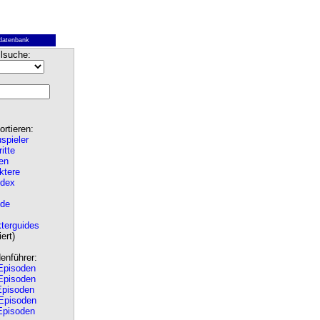
datenbank
lsuche:
rtieren:
spieler
ritte
en
ktere
ndex
de
terguides
ert)
nführer:
pisoden
pisoden
pisoden
Episoden
pisoden