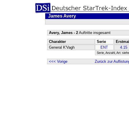
James Avery
Avery, James - 2
Auftritte insgesamt
Charakter
Serie
Erstma
General K'Vagh
ENT
4.15
Serie, Anzahl, Art: sieh
<<< Vorige
Zurück zur Auflistun