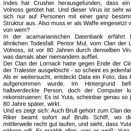
Indes hat Crusher herausgefunden, dass ein
Volnoss getötet hat. Und dieser Virus ist sehr wä
sich nur auf Personen mit einer ganz bestim
Struktur aus. Also muss er als Waffe eingesetzt
von wem?
In der acamarianischen Datenbank erfährt
ähnlichen Todesfall: Pentor Mul, vom Clan der 
Volnoss, ist vor 80 Jahren durch denselben V
was damals aber niemandem auffiel.
Der Clan der Lornack hatte gegen Ende der Cl
der Tralester ausgelöscht - so scheint es jedenfal
Als er weitersucht, entdeckt Data ein Foto, das
aufgenommen wurde. Im Hintergrund befi
halbverdeckte Person, doch der Computer k
rekonstruieren: Es ist Yuta, scheinbar genau so ju
80 Jahre später, wirkt.
Und es zeigt sich: Auch Brull gehört zum Clan de
Riker beamt sofort auf Brulls Schiff, wo d
mittlerweile recht gut laufen, und sieht, dass Yut
nähern will. Er erzählt allen, was er weiß: Yut