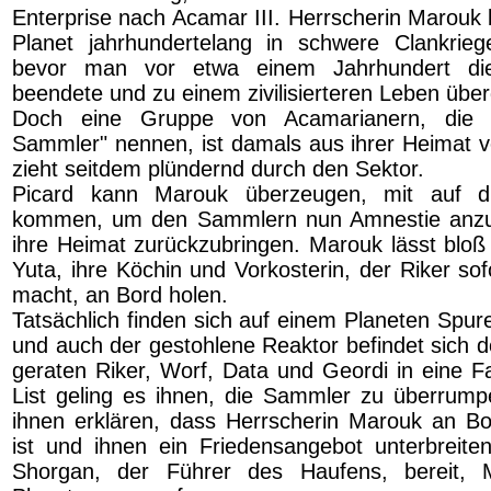
Enterprise nach Acamar III. Herrscherin Marouk b
Planet jahrhundertelang in schwere Clankrieg
bevor man vor etwa einem Jahrhundert di
beendete und zu einem zivilisierteren Leben über
Doch eine Gruppe von Acamarianern, die s
Sammler" nennen, ist damals aus ihrer Heimat
zieht seitdem plündernd durch den Sektor.
Picard kann Marouk überzeugen, mit auf di
kommen, um den Sammlern nun Amnestie anzub
ihre Heimat zurückzubringen. Marouk lässt bloß
Yuta, ihre Köchin und Vorkosterin, der Riker so
macht, an Bord holen.
Tatsächlich finden sich auf einem Planeten Spur
und auch der gestohlene Reaktor befindet sich d
geraten Riker, Worf, Data und Geordi in eine Fa
List geling es ihnen, die Sammler zu überrum
ihnen erklären, dass Herrscherin Marouk an Bo
ist und ihnen ein Friedensangebot unterbreiten 
Shorgan, der Führer des Haufens, bereit,