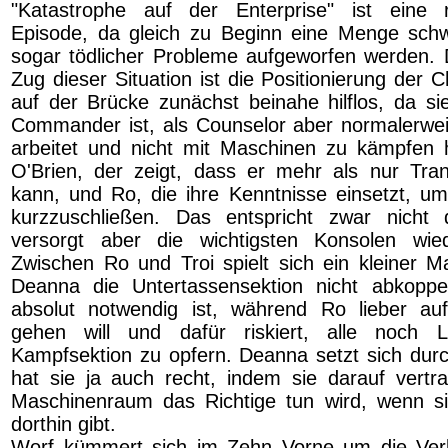
"Katastrophe auf der Enterprise" ist eine
Episode, da gleich zu Beginn eine Menge sch
sogar tödlicher Probleme aufgeworfen werden. 
Zug dieser Situation ist die Positionierung der Ch
auf der Brücke zunächst beinahe hilflos, da si
Commander ist, als Counselor aber normalerwe
arbeitet und nicht mit Maschinen zu kämpfen ha
O'Brien, der zeigt, dass er mehr als nur Tra
kann, und Ro, die ihre Kenntnisse einsetzt, um
kurzzuschließen. Das entspricht zwar nicht d
versorgt aber die wichtigsten Konsolen wie
Zwischen Ro und Troi spielt sich ein kleiner 
Deanna die Untertassensektion nicht abkoppel
absolut notwendig ist, während Ro lieber a
gehen will und dafür riskiert, alle noch 
Kampfsektion zu opfern. Deanna setzt sich durch
hat sie ja auch recht, indem sie darauf vert
Maschinenraum das Richtige tun wird, wenn si
dorthin gibt.
Worf kümmert sich im Zehn Vorne um die Ver