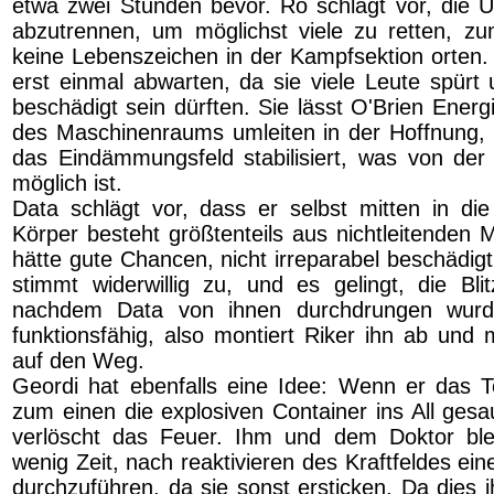
etwa zwei Stunden bevor. Ro schlägt vor, die U
abzutrennen, um möglichst viele zu retten, z
keine Lebenszeichen in der Kampfsektion orten.
erst einmal abwarten, da sie viele Leute spürt
beschädigt sein dürften. Sie lässt O'Brien Energ
des Maschinenraums umleiten in der Hoffnung,
das Eindämmungsfeld stabilisiert, was von der
möglich ist.
Data schlägt vor, dass er selbst mitten in die 
Körper besteht größtenteils aus nichtleitenden M
hätte gute Chancen, nicht irreparabel beschädig
stimmt widerwillig zu, und es gelingt, die Bli
nachdem Data von ihnen durchdrungen wurde
funktionsfähig, also montiert Riker ihn ab und 
auf den Weg.
Geordi hat ebenfalls eine Idee: Wenn er das T
zum einen die explosiven Container ins All ges
verlöscht das Feuer. Ihm und dem Doktor blei
wenig Zeit, nach reaktivieren des Kraftfeldes ei
durchzuführen, da sie sonst ersticken. Da dies 