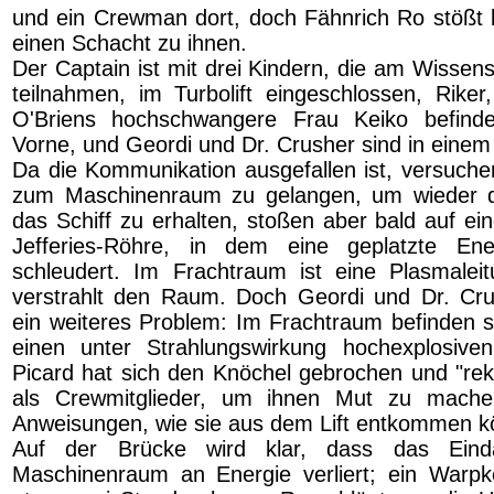
und ein Crewman dort, doch Fähnrich Ro stößt 
einen Schacht zu ihnen.
Der Captain ist mit drei Kindern, die am Wissen
teilnahmen, im Turbolift eingeschlossen, Rike
O'Briens hochschwangere Frau Keiko befind
Vorne, und Geordi und Dr. Crusher sind in eine
Da die Kommunikation ausgefallen ist, versuche
zum Maschinenraum zu gelangen, um wieder di
das Schiff zu erhalten, stoßen aber bald auf ei
Jefferies-Röhre, in dem eine geplatzte Energ
schleudert. Im Frachtraum ist eine Plasmalei
verstrahlt den Raum. Doch Geordi und Dr. Cr
ein weiteres Problem: Im Frachtraum befinden si
einen unter Strahlungswirkung hochexplosiven
Picard hat sich den Knöchel gebrochen und "rekr
als Crewmitglieder, um ihnen Mut zu mache
Anweisungen, wie sie aus dem Lift entkommen k
Auf der Brücke wird klar, dass das Ein
Maschinenraum an Energie verliert; ein Warpk