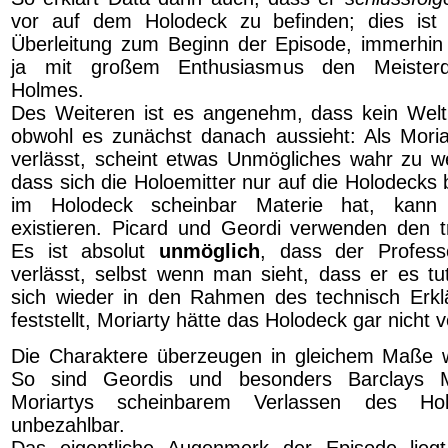
vor auf dem Holodeck zu befinden; dies ist
Überleitung zum Beginn der Episode, immerhin
ja mit großem Enthusiasmus den Meisterde
Holmes.
Des Weiteren ist es angenehm, dass kein Weltbi
obwohl es zunächst danach aussieht: Als Mori
verlässt, scheint etwas Unmögliches wahr zu 
dass sich die Holoemitter nur auf die Holodecks
im Holodeck scheinbar Materie hat, kann 
existieren. Picard und Geordi verwenden den tr
Es ist absolut
unmöglich
, dass der Profes
verlässt, selbst wenn man sieht, dass er es tut
sich wieder in den Rahmen des technisch Erkl
feststellt, Moriarty hätte das Holodeck gar nicht 
Die Charaktere überzeugen in gleichem Maße w
So sind Geordis und besonders Barclays M
Moriartys scheinbarem Verlassen des Ho
unbezahlbar.
Das eigentliche Augenmerk der Episode lieg