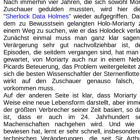
Nach immerhin vier Jahren, die sich sowohl Mori
Zuschauer gedulden mussten, wird hier d
"
Sherlock Data Holmes
" wieder aufgegriffen. D
dem zu Bewusstsein gelangten Holo-Moriarty z
einem Weg zu suchen, wie er das Holodeck verl
Zunächst einmal muss man ganz klar sagen,
Verärgerung sehr gut nachvollziehbar ist,
Episoden, die seitdem vergangen sind, hat man 
gewartet, von Moriarty auch nur in einem Neb
Picards Beteuerung, das Problem weitergeleitet 
sich die besten Wissenschaftler der Sternenflot
wirkt auf den Zuschauer genauso falsch, 
vorkommen muss.
Auf der anderen Seite ist klar, dass Moriarty
Weise eine neue Lebensform darstellt, aber imm
der größten Verbrecher seiner Zeit basiert, so 
ist, dass er auch im 24. Jahrhundert sei
Machenschaften nachgehen wird. Und wie 
bewiesen hat, lernt er sehr schnell, insbesonder
technischen Veränderungen, die seit Sir Art