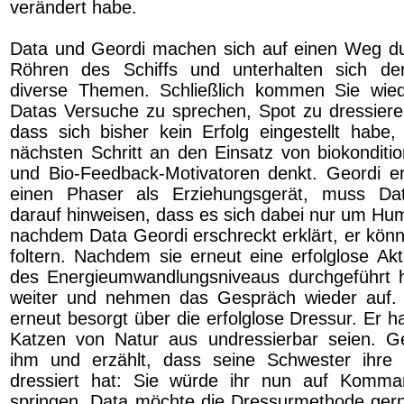
verändert habe.
Data und Geordi machen sich auf einen Weg dur
Röhren des Schiffs und unterhalten sich der
diverse Themen. Schließlich kommen Sie wie
Datas Versuche zu sprechen, Spot zu dressieren
dass sich bisher kein Erfolg eingestellt habe
nächsten Schritt an den Einsatz von biokonditi
und Bio-Feedback-Motivatoren denkt. Geordi e
einen Phaser als Erziehungsgerät, muss Da
darauf hinweisen, dass es sich dabei nur um Hum
nachdem Data Geordi erschreckt erklärt, er könn
foltern. Nachdem sie erneut eine erfolglose Ak
des Energieumwandlungsniveaus durchgeführt 
weiter und nehmen das Gespräch wieder auf. 
erneut besorgt über die erfolglose Dressur. Er 
Katzen von Natur aus undressierbar seien. Ge
ihm und erzählt, dass seine Schwester ihre K
dressiert hat: Sie würde ihr nun auf Komm
springen. Data möchte die Dressurmethode ger