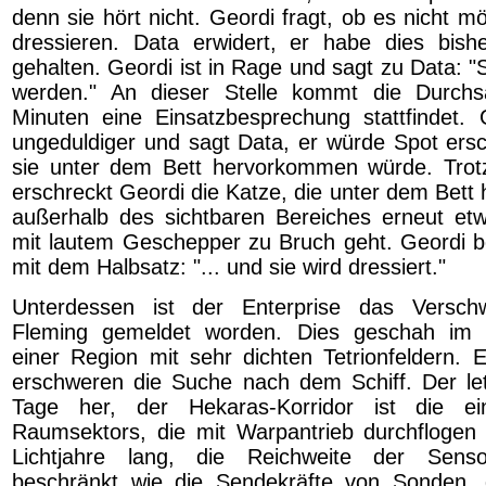
denn sie hört nicht. Geordi fragt, ob es nicht mö
dressieren. Data erwidert, er habe dies bishe
gehalten. Geordi ist in Rage und sagt zu Data: "
werden." An dieser Stelle kommt die Durch
Minuten eine Einsatzbesprechung stattfindet.
ungeduldiger und sagt Data, er würde Spot ers
sie unter dem Bett hervorkommen würde. Tro
erschreckt Geordi die Katze, die unter dem Bett 
außerhalb des sichtbaren Bereiches erneut et
mit lautem Geschepper zu Bruch geht. Geordi 
mit dem Halbsatz: "... und sie wird dressiert."
Unterdessen ist der Enterprise das Versc
Fleming gemeldet worden. Dies geschah im H
einer Region mit sehr dichten Tetrionfeldern. 
erschweren die Suche nach dem Schiff. Der let
Tage her, der Hekaras-Korridor ist die e
Raumsektors, die mit Warpantrieb durchflogen
Lichtjahre lang, die Reichweite der Sens
beschränkt wie die Sendekräfte von Sonden, d