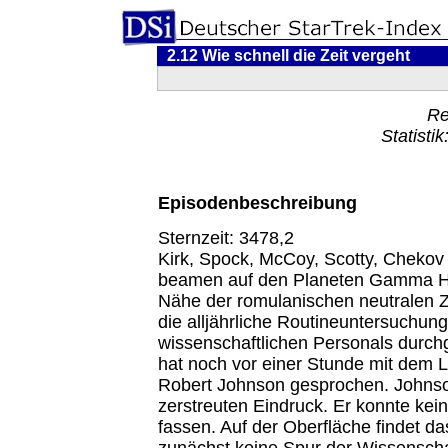
2.12 Wie schnell die Zeit vergeht
Re
Statisti
Episodenbeschreibung
Sternzeit: 3478,2
Kirk, Spock, McCoy, Scotty, Chekov
beamen auf den Planeten Gamma Hyd
Nähe der romulanischen neutralen Zo
die alljährliche Routineuntersuchun
wissenschaftlichen Personals durchg
hat noch vor einer Stunde mit dem L
Robert Johnson gesprochen. Johns
zerstreuten Eindruck. Er konnte ke
fassen. Auf der Oberfläche findet 
zunächst keine Spur der Wissenschaf