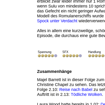
erblickt zwar leider immer nur 1 Rom
wenn Sulu von mindestens 10 sprich
das Gefecht ein nicht geringer Aufw
Modell des Romulanerschiffs wurde 
Spock unter Verdacht
wiederverwen
Alles in allem eine kurzweilige, sc
Episode, die durchaus eine gute Bew
Spannung
SFX
Handlung
Zusammenhänge
Majel Barrett ist in dieser Folge zum
Christine Chapel zu sehen. Das letzt
Folge 2.10:
Reise nach Babel
zu seh
Auftritt ist in 2.13:
Tödliche Wolken
.
Laura Wood hatte bereits in 1.02:
De