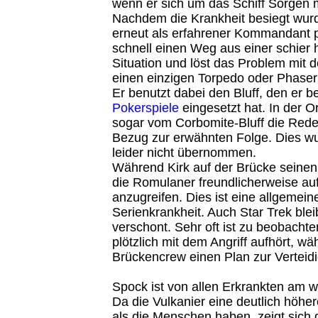
wenn er sich um das Schiff Sorgen 
Nachdem die Krankheit besiegt wurde
erneut als erfahrener Kommandant pr
schnell einen Weg aus einer schier 
Situation und löst das Problem mit
einen einzigen Torpedo oder Phase
Er benutzt dabei den Bluff, den er be
Pokerspiele
eingesetzt hat. In der Or
sogar vom Corbomite-Bluff die Rede,
Bezug zur erwähnten Folge. Dies w
leider nicht übernommen.
Während Kirk auf der Brücke seinen B
die Romulaner freundlicherweise auf
anzugreifen. Dies ist eine allgemein
Serienkrankheit. Auch Star Trek bleib
verschont. Sehr oft ist zu beobacht
plötzlich mit dem Angriff aufhört, wä
Brückencrew einen Plan zur Verteid
Spock ist von allen Erkrankten am w
Da die Vulkanier eine deutlich höh
als die Menschen haben, zeigt sich 