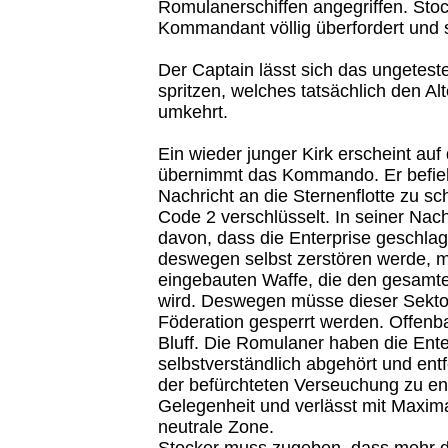
Romulanerschiffen angegriffen. Stock
Kommandant völlig überfordert und s
Der Captain lässt sich das ungetest
spritzen, welches tatsächlich den A
umkehrt.
Ein wieder junger Kirk erscheint auf
übernimmt das Kommando. Er befieh
Nachricht an die Sternenflotte zu sc
Code 2 verschlüsselt. In seiner Nachr
davon, dass die Enterprise geschlag
deswegen selbst zerstören werde, mi
eingebauten Waffe, die den gesamt
wird. Deswegen müsse dieser Sektor
Föderation gesperrt werden. Offenbar
Bluff. Die Romulaner haben die Ente
selbstverständlich abgehört und ent
der befürchteten Verseuchung zu ent
Gelegenheit und verlässt mit Maxima
neutrale Zone.
Stocker muss zugeben, dass mehr d