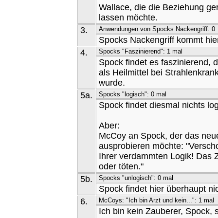
Wallace, die die Beziehung ge
lassen möchte.
3.
Anwendungen von Spocks Nackengriff: 0
Spocks Nackengriff kommt hier
4.
Spocks "Faszinierend": 1 mal
Spock findet es faszinierend, 
als Heilmittel bei Strahlenkran
wurde.
5a.
Spocks "logisch": 0 mal
Spock findet diesmal nichts log
Aber:
McCoy an Spock, der das neue 
ausprobieren möchte: "Versch
Ihrer verdammten Logik! Das 
oder töten."
5b.
Spocks "unlogisch": 0 mal
Spock findet hier überhaupt ni
6.
McCoys: "Ich bin Arzt und kein...": 1 mal
Ich bin kein Zauberer, Spock, 