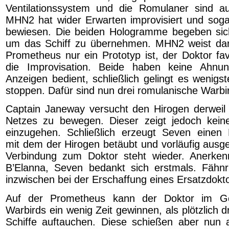
Ventilationssystem und die Romulaner sind au
MHN2 hat wider Erwarten improvisiert und sogar
bewiesen. Die beiden Hologramme begeben sich
um das Schiff zu übernehmen. MHN2 weist dara
Prometheus nur ein Prototyp ist, der Doktor fav
die Improvisation. Beide haben keine Ahnu
Anzeigen bedient, schließlich gelingt es wenigs
stoppen. Dafür sind nun drei romulanische Warbir
Captain Janeway versucht den Hirogen derweil
Netzes zu bewegen. Dieser zeigt jedoch kein
einzugehen. Schließlich erzeugt Seven einen 
mit dem der Hirogen betäubt und vorläufig ausge
Verbindung zum Doktor steht wieder. Anerken
B’Elanna, Seven bedankt sich erstmals. Fähnr
inzwischen bei der Erschaffung eines Ersatzdokto
Auf der Prometheus kann der Doktor im G
Warbirds ein wenig Zeit gewinnen, als plötzlich dr
Schiffe auftauchen. Diese schießen aber nun 