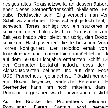
riesiges altes Relaisnetzwerk, an dessen äuß
eben dieses Sternenflottenschiff lokalisierte. E
außer Reichweite sein. Eilig versucht man Ve
Schiff aufzunehmen. Dies schlägt jedoch fehl, 
schwach. Torres schlägt vor, ein stärkeres 
schicken, einen holografischen Datenstrom zum
Zeit jetzt knapp wird, bleibt nur übrig, den Dokto
schicken. Hastig werden die technischen Vor
Torres konfiguriert. Der Holodoc erhält vo
Instruktionen und materialisiert tatsächlich in 
auf dem 60.000 Lichtjahre entfernten Schiff. Die
der Computer bestätigt jedoch, dass der
Alphaquadranten befindet und auf dem Föder
USS “Prometheus” gelandet ist. Plötzlich bemerk
am Boden liegende, verletzte Personen. Ei
Sterbender kann ihm noch mitteilen, dass
Romulanern gekapert wurde, bevor auch er stirbt
Auf der Brücke der Prometheus befinden s
Romulaner. Deren Captain wird gemeld