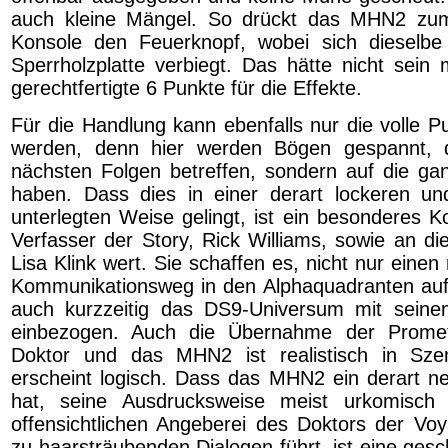
auch kleine Mängel. So drückt das MHN2 zum
Konsole den Feuerknopf, wobei sich dieselbe
Sperrholzplatte verbiegt. Das hätte nicht sein
gerechtfertigte 6 Punkte für die Effekte.
Für die Handlung kann ebenfalls nur die volle P
werden, denn hier werden Bögen gespannt, d
nächsten Folgen betreffen, sondern auf die gan
haben. Dass dies in einer derart lockeren un
unterlegten Weise gelingt, ist ein besonderes 
Verfasser der Story, Rick Williams, sowie an di
Lisa Klink wert. Sie schaffen es, nicht nur einen
Kommunikationsweg in den Alphaquadranten auf
auch kurzzeitig das DS9-Universum mit seine
einbezogen. Auch die Übernahme der Prome
Doktor und das MHN2 ist realistisch in Szen
erscheint logisch. Dass das MHN2 ein derart 
hat, seine Ausdrucksweise meist urkomisch
offensichtlichen Angeberei des Doktors der Voy
zu haarsträubenden Dialogen führt, ist eine ges