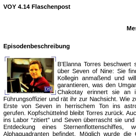
VOY 4.14 Flaschenpost
Mes
Episodenbeschreibung
B’Elanna Torres beschwert 
über Seven of Nine: Sie fin
Kollegin anmaßend und will
garantieren, was den Umgan
Chakotay erinnert sie an i
Führungsoffizier und rät ihr zur Nachsicht. Wie
Erste von Seven in herrischem Ton ins astr
gerufen. Kopfschüttelnd bleibt Torres zurück. A
ins Labor “zitiert” und Seven überrascht sie un
Entdeckung eines Sternenflottenschiffes, 
Alphaquadranten befindet. Möglich wurde die 