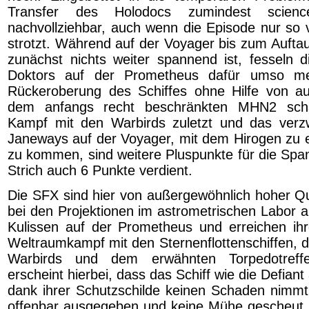
Transfer des Holodocs zumindest science-f
nachvollziehbar, auch wenn die Episode nur so
strotzt. Während auf der Voyager bis zum Aufta
zunächst nichts weiter spannend ist, fesseln 
Doktors auf der Prometheus dafür umso me
Rückeroberung des Schiffes ohne Hilfe von a
dem anfangs recht beschränkten MHN2 sch
Kampf mit den Warbirds zuletzt und das verz
Janeways auf der Voyager, mit dem Hirogen zu e
zu kommen, sind weitere Pluspunkte für die Spa
Strich auch 6 Punkte verdient.
Die SFX sind hier von außergewöhnlich hoher Qua
bei den Projektionen im astrometrischen Labor a
Kulissen auf der Prometheus und erreichen ih
Weltraumkampf mit den Sternenflottenschiffen, 
Warbirds und dem erwähnten Torpedotreff
erscheint hierbei, dass das Schiff wie die Defiant
dank ihrer Schutzschilde keinen Schaden nimmt
offenbar ausgegeben und keine Mühe gescheut. A