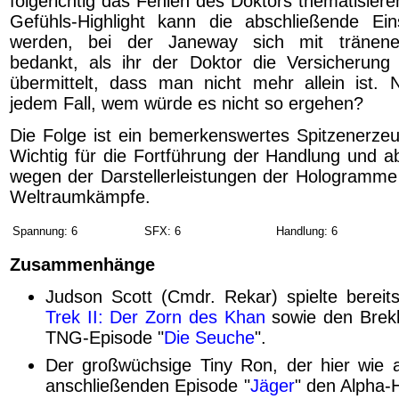
folgerichtig das Fehlen des Doktors thematisier
Gefühls-Highlight kann die abschließende Ein
werden, bei der Janeway sich mit tränener
bedankt, als ihr der Doktor die Versicherung 
übermittelt, dass man nicht mehr allein ist. N
jedem Fall, wem würde es nicht so ergehen?
Die Folge ist ein bemerkenswertes Spitzenerzeu
Wichtig für die Fortführung der Handlung und a
wegen der Darstellerleistungen der Hologramme 
Weltraumkämpfe.
Spannung: 6
SFX: 6
Handlung: 6
Zusammenhänge
Judson Scott (Cmdr. Rekar) spielte berei
Trek II: Der Zorn des Khan
sowie den Brekk
TNG-Episode "
Die Seuche
".
Der großwüchsige Tiny Ron, der hier wie a
anschließenden Episode "
Jäger
" den Alpha-H