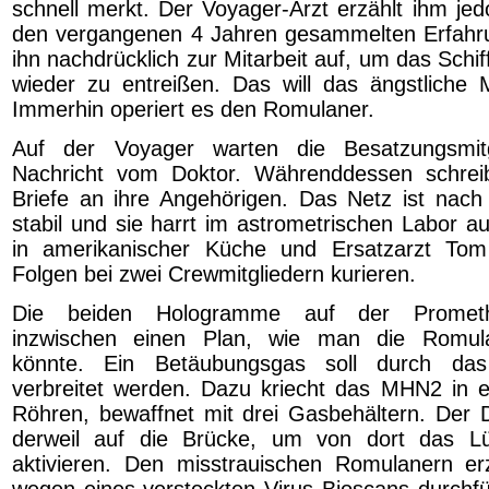
schnell merkt. Der Voyager-Arzt erzählt ihm jed
den vergangenen 4 Jahren gesammelten Erfahru
ihn nachdrücklich zur Mitarbeit auf, um das Sch
wieder zu entreißen. Das will das ängstliche
Immerhin operiert es den Romulaner.
Auf der Voyager warten die Besatzungsmitg
Nachricht vom Doktor. Währenddessen schrei
Briefe an ihre Angehörigen. Das Netz ist nac
stabil und sie harrt im astrometrischen Labor au
in amerikanischer Küche und Ersatzarzt To
Folgen bei zwei Crewmitgliedern kurieren.
Die beiden Hologramme auf der Promet
inzwischen einen Plan, wie man die Romula
könnte. Ein Betäubungsgas soll durch das
verbreitet werden. Dazu kriecht das MHN2 in ei
Röhren, bewaffnet mit drei Gasbehältern. Der D
derweil auf die Brücke, um von dort das L
aktivieren. Den misstrauischen Romulanern er