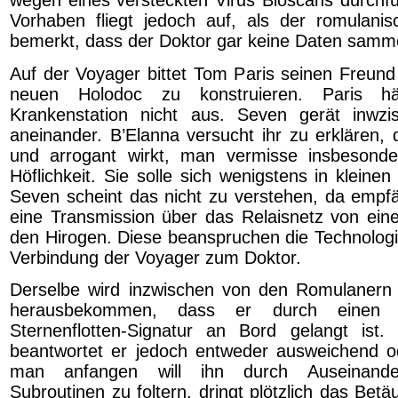
wegen eines versteckten Virus Bioscans durch
Vorhaben fliegt jedoch auf, als der romulan
bemerkt, dass der Doktor gar keine Daten samme
Auf der Voyager bittet Tom Paris seinen Freund
neuen Holodoc zu konstruieren. Paris h
Krankenstation nicht aus. Seven gerät inwzi
aneinander. B’Elanna versucht ihr zu erklären, 
und arrogant wirkt, man vermisse insbesond
Höflichkeit. Sie solle sich wenigstens in kleinen
Seven scheint das nicht zu verstehen, da empfä
eine Transmission über das Relaisnetz von ein
den Hirogen. Diese beanspruchen die Technologi
Verbindung der Voyager zum Doktor.
Derselbe wird inzwischen von den Romulanern 
herausbekommen, dass er durch einen 
Sternenflotten-Signatur an Bord gelangt ist.
beantwortet er jedoch entweder ausweichend o
man anfangen will ihn durch Auseinande
Subroutinen zu foltern, dringt plötzlich das Be