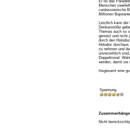
Er ist das Paradeb
Menschen zweifelha
cardassianische Be
Millionen Bajorane
Letztlich kann die
Denkanstöße geben
Themas auch so s
genutzt und nicht
durch den Holodoc 
Holodoc durchaus r
zu nehmen und dan
unverzeihlich sind
Doppelmoral. Wahr
werden, damit sie 
Insgesamt eine gu
Spannung
Zusammenhänge
Nicht berücksichtig