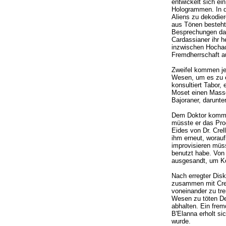
entwickelt sich ei
Hologrammen. In de
Aliens zu dekodier
aus Tönen besteht
Besprechungen das 
Cardassianer ihr h
inzwischen Hochach
Fremdherrschaft au
Zweifel kommen jed
Wesen, um es zu er
konsultiert Tabor,
Moset einen Masse
Bajoraner, darunte
Dem Doktor kommen
müsste er das Pro
Eides von Dr. Crel
ihm erneut, worauf
improvisieren müs
benutzt habe. Von 
ausgesandt, um Ko
Nach erregter Disk
zusammen mit Cre
voneinander zu tre
Wesen zu töten De
abhalten. Ein frem
B'Elanna erholt sic
wurde.