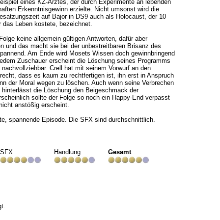
eispiel eines KZ-Arztes, der durch Experimente an lebenden
ften Erkenntnisgewinn erzielte. Nicht umsonst wird die
satzungszeit auf Bajor in DS9 auch als Holocaust, der 10
r das Leben kostete, bezeichnet.
 Folge keine allgemein gültigen Antworten, dafür aber
 und das macht sie bei der unbestreitbaren Brisanz des
pannend. Am Ende wird Mosets Wissen doch gewinnbringend
 jedem Zuschauer erscheint die Löschung seines Programms
nachvollziehbar. Crell hat mit seinem Vorwurf an den
echt, dass es kaum zu rechtfertigen ist, ihn erst in Anspruch
n der Moral wegen zu löschen. Auch wenn seine Verbrechen
, hinterlässt die Löschung den Beigeschmack der
scheinlich sollte der Folge so noch ein Happy-End verpasst
nicht anstößig erscheint.
te, spannende Episode. Die SFX sind durchschnittlich.
SFX
Handlung
Gesamt
t.