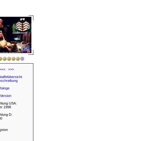
<<<
>>>
taffelübersicht
schreibung
hänge
Version
hlung USA:
r 1998
hlung D:
00
gston