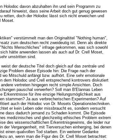
en Holodoc davon abzuhalten ihn und sein Programm zu
darauf hinweist, dass seine Arbeit doch gut genug gewesen
u retten, doch der Holodoc lässt sich nicht erweichen und
ll Moset.
tiken" verstümmelt man den Originaltitel "Nothing human",
satz zum deutschen recht zweideutig ist. Denn als direkte
"Nichts Menschliches" infrage gekommen, was sich sowohl
ich hätte anwenden lassen als auch auf Dr. Crell Moset,
ehr umstritten sind.
weist der deutsche Titel doch gleich auf das zentrale und
nzige Problem dieser Episode hin: Die Frage nach der
 wo Mitschuld anfängt bzw. aufhört. Eine sehr emotionale
n dem Holodoc und Crell entsprechend kontrovers diskutiert
 andere vertreten hingegen recht simple Ansichten. Doch
chungen pauschal verwerfen? Soll man B'Elannas Leben
die Erkenntnisse für ihre einzige Heilungsmöglichkeit aus
ken stammen? Ja aus verbrecherischen Experimenten? Auf
ofitiert auch der Holodoc von Dr. Mosets Operationstechniken.
chtet er kein Leben oder missbraucht es, sondern versucht
ohne dass dadurch jemand zu Schaden kommt. Die Episode
ines medizinisches und gleichzeitig ethisches Problem extrem
ise des wissenschaftlichen Erkenntnisgewinns, die leider nur
m in der Vergangenheit, mit Tierversuchen einherging, bei denen
st einen qualvollen Tod starben. Ein weiterer Gedanke
dezu an, wenn man die Figur des Dr. Crell Moset betrachtet: