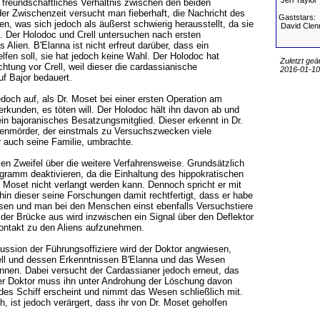
Jeri Taylor
n freundschaftliches Verhältnis zwischen den beiden
r Zwischenzeit versucht man fieberhaft, die Nachricht des
Gaststars:
en, was sich jedoch als äußerst schwierig herausstellt, da sie
David Clen
. Der Holodoc und Crell untersuchen nach ersten
Alien. B'Elanna ist nicht erfreut darüber, dass ein
elfen soll, sie hat jedoch keine Wahl. Der Holodoc hat
Zuletzt geä
tung vor Crell, weil dieser die cardassianische
2016-01-10,
f Bajor bedauert.
och auf, als Dr. Moset bei einer ersten Operation am
kunden, es töten will. Der Holodoc hält ihn davon ab und
 ein bajoranisches Besatzungsmitglied. Dieser erkennt in Dr.
nmörder, der einstmals zu Versuchszwecken viele
r auch seine Familie, umbrachte.
 Zweifel über die weitere Verfahrensweise. Grundsätzlich
gramm deaktivieren, da die Einhaltung des hippokratischen
l Moset nicht verlangt werden kann. Dennoch spricht er mit
hin dieser seine Forschungen damit rechtfertigt, dass er habe
sen und man bei den Menschen einst ebenfalls Versuchstiere
der Brücke aus wird inzwischen ein Signal über den Deflektor
ntakt zu den Aliens aufzunehmen.
ussion der Führungsoffiziere wird der Doktor angwiesen,
ll und dessen Erkenntnissen B'Elanna und das Wesen
nnen. Dabei versucht der Cardassianer jedoch erneut, das
r Doktor muss ihn unter Androhung der Löschung davon
des Schiff erscheint und nimmt das Wesen schließlich mit.
h, ist jedoch verärgert, dass ihr von Dr. Moset geholfen