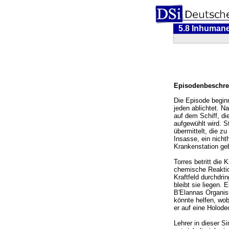
5.8 Inhumane
Episodenbeschre
Die Episode beginn
jeden ablichtet. N
auf dem Schiff, di
aufgewühlt wird. S
übermittelt, die 
Insasse, ein nicht
Krankenstation ge
Torres betritt die
chemische Reaktion
Kraftfeld durchdri
bleibt sie liegen. 
B'Elannas Organis
könnte helfen, wob
er auf eine Holode
Lehrer in dieser Si