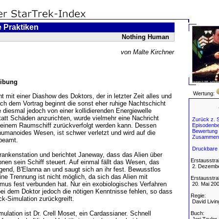
 Praktiken
Nothing Human
von Malte Kirchner
ibung
Wertung:
t mit einer Diashow des Doktors, der in letzter Zeit alles und
ach dem Vortrag beginnt die sonst eher ruhige Nachtschicht
e diesmal jedoch von einer kollidierenden Energiewelle
tatt Schäden anzurichten, wurde vielmehr eine Nachricht
Zurück z. S
zu einem Raumschiff zurückverfolgt werden kann. Dessen
Episodenbe
Bewertung
humanoides Wesen, ist schwer verletzt und wird auf die
Zusammen
beamt.
Druckbare 
 Krankenstation und berichtet Janeway, dass das Alien über
Erstausstra
en sein Schiff steuert. Auf einmal fällt das Wesen, das
2. Dezembe
ngend, B'Elanna an und saugt sich an ihr fest. Bewusstlos
Eine Trennung ist nicht möglich, da sich das Alien mit
Erstausstra
mus fest verbunden hat. Nur ein exobiologisches Verfahren
20. Mai 20
ei dem Doktor jedoch die nötigen Kenntnisse fehlen, so dass
Regie:
ck-Simulation zurückgreift.
David Livin
mulation ist Dr. Crell Moset, ein Cardassianer. Schnell
Buch: