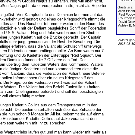
Ronald D. 
erview beim Großen Nagus zu erhalten. Nog will aber nicht,
ßen Nagus geht, da er versprochen hatte, nicht als Reporter
Gaststars:
Aron Eisen
ausgelöst. Vier Kampfschiffe des Dominion kommen auf das
Paul Popov
Courtney P
nkverkehr wird gestört und eines der Kriegsschiffe nimmt die
David Drew
ttles auf. Das Runabout tritt immer weiter in den Raum des
Ashley B. 
lötzlich ein mit der Defiant baugleiches Schiff der Föderation
die U.S.S. Valiant. Nog und Jake werden aus dem Shuttle
ner jungen Kadettin auf die Brücke gebracht. Der Captain
Zuletzt geä
enfalls sehr jung, genauso wie der Rest der Besatzung. Die
2015-08-10,
nge erfahren, dass die Valiant als Schulschiff unterwegs
ten Föderationsraum umfliegen sollte. An Bord waren nur 7
achtung und 35 Kadetten der Elitetruppe "Red Squad". Bei
em Dominion fanden die 7 Offiziere den Tod. Der
tain übertrug dem Kadetten Waters das Kommando. Waters
in die übrigen Kadetten und nun kommandieren diese die
rt vom Captain, dass die Föderation der Valiant neue Befehle
ie sollen Informationen über ein neues Kriegsschiff des
 Die Frage, ob die Föderation weiß was auf der Valiant
int Waters. Die Valiant hat den Befehl Funkstille zu halten.
ain zum Chefingenieur befördert und soll den beschädigten
 voll einsatzfähig machen.
jungen Kadettin Collins aus dem Transporterraum in den
bracht. Die beiden unterhalten sich über das Zuhause der
 sie nun schon 8 Monate im All ist, bekommt sie auf einmal
 Reaktion der Kadettin Collins auf Jake veranlasst den
erbieten weiterhin mit ihr zu sprechen.
es Warpantriebs laufen gut und man kann wieder mit mehr als