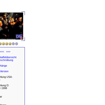
<<<
>>>
taffelübersicht
schreibung
hänge
Version
hlung USA:
8
hlung D:
r 1998
ar