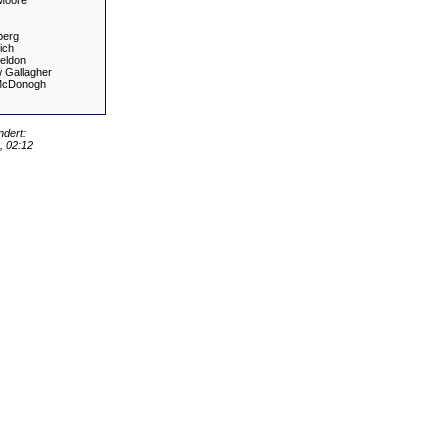
Moore
berg
ich
eldon
 Gallagher
McDonogh
ndert:
 02:12