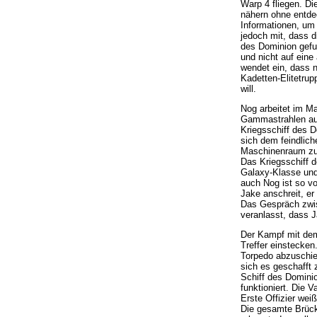
Warp 4 fliegen. D
nähern ohne entdec
Informationen, um 
jedoch mit, dass d
des Dominion gefun
und nicht auf eine
wendet ein, dass 
Kadetten-Elitetrup
will.
Nog arbeitet im M
Gammastrahlen aus
Kriegsschiff des D
sich dem feindlich
Maschinenraum zu 
Das Kriegsschiff d
Galaxy-Klasse und
auch Nog ist so vo
Jake anschreit, er
Das Gespräch zwis
veranlasst, dass J
Der Kampf mit dem
Treffer einstecken
Torpedo abzuschieß
sich es geschafft 
Schiff des Dominio
funktioniert. Die V
Erste Offizier weiß
Die gesamte Brücke