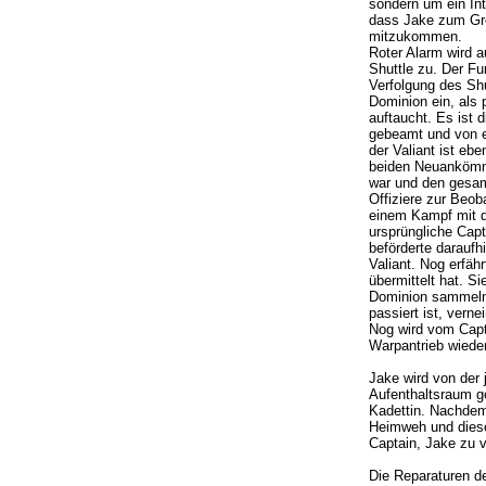
sondern um ein Int
dass Jake zum Gro
mitzukommen.
Roter Alarm wird 
Shuttle zu. Der Fu
Verfolgung des Shu
Dominion ein, als p
auftaucht. Es ist 
gebeamt und von ei
der Valiant ist eb
beiden Neuankömmli
war und den gesam
Offiziere zur Beob
einem Kampf mit d
ursprüngliche Cap
beförderte daraufh
Valiant. Nog erfäh
übermittelt hat. S
Dominion sammeln.
passiert ist, verne
Nog wird vom Capt
Warpantrieb wieder
Jake wird von der 
Aufenthaltsraum ge
Kadettin. Nachdem
Heimweh und diese
Captain, Jake zu v
Die Reparaturen d