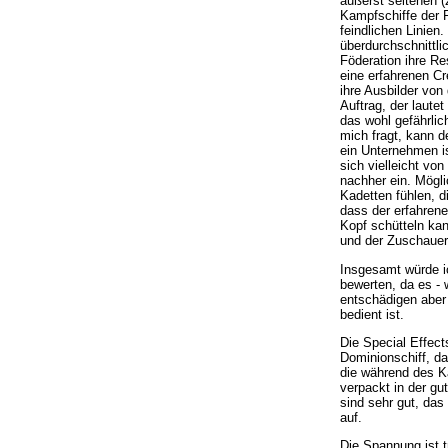
äußerst seltenen (z
Kampfschiffe der Fö
feindlichen Linien
überdurchschnittli
Föderation ihre Re
eine erfahrenen Cr
ihre Ausbilder vo
Auftrag, der laute
das wohl gefährlic
mich fragt, kann d
ein Unternehmen i
sich vielleicht vo
nachher ein. Mögli
Kadetten fühlen, d
dass der erfahrene
Kopf schütteln ka
und der Zuschauer 
Insgesamt würde i
bewerten, da es - 
entschädigen aber
bedient ist.
Die Special Effec
Dominionschiff, d
die während des K
verpackt in der gut
sind sehr gut, das
auf.
Die Spannung ist t