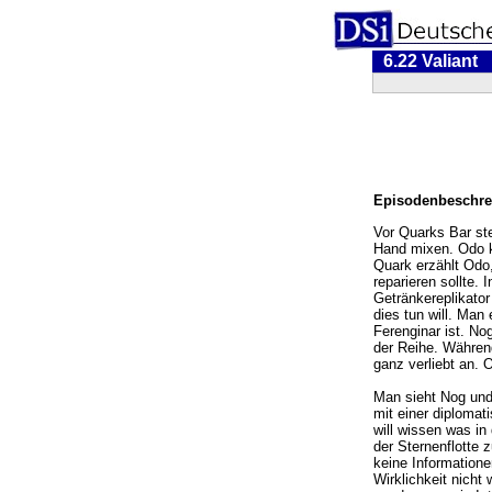
6.22 Valiant
Episodenbeschre
Vor Quarks Bar st
Hand mixen. Odo ko
Quark erzählt Odo
reparieren sollte.
Getränkereplikator
dies tun will. Man
Ferenginar ist. No
der Reihe. Während
ganz verliebt an. 
Man sieht Nog und
mit einer diploma
will wissen was in
der Sternenflotte 
keine Informatione
Wirklichkeit nich