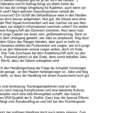
u diesem Zeitpunkt gibt es ja nur noch die Defiant...)
deration und ihr Auftrag bringt sie direkt hinter die
. Ist das die richtige Umgebung für Kadetten, auch wenn sie
ch sind? Nach welchen Gesichtspunkten verteilt die
ssourcen? Ein Schiff der Defiantklasse wäre in den Händen
ew doch besser aufgehoben. Nun gut, die Valiant wird ohne
n der Red Squad kommandiert und was machen sie aus dem
t dass sie lediglich Informationen sammeln sollen? Sie wollen
hste Kriegsschiff des Dominion zerstören. Also wenn man
er junge Captain nur eines sein: größenwahnsinnig. Denn so
st dem Untergang geweiht, wie Jake es prophezeit. Nog lässt
n dem Glanz des Ranges blenden, aber auch er sieht es
cherweise wollten die Produzenten uns zeigen, wie sich junge
ie es den Veteranen einmal zeigen wollen, doch ich finde,
 Star Trek-Zuschauer bei dem Kadettenschiff wohl nur den
nn. Passend jedoch ist das Ende, denn somit behalten Jake
Recht, dass die Valiant untergehen wird.
ch den Handlungsstrang der Folge als komplett misslungen
wie gesagt - an den Haaren herbeigezogen ist. Jake und Nog
 dafür, so dass die Handlung mit einem Ausreichend noch gut
ts sind erstklassig: Kameraperspektiven rund um das
azu noch massig Kampfszenen und eine bekannte Kulisse,
ampfes noch eine tolle Atmosphäre schafft, das Ganze
en DS9-Qualität der 6. Staffel: Ganz klar, die Special Effects
 fängt vom Runaboutflug an und hört bei den Fluchtkapseln
rotz der mäßigen Handlung doch noch relativ intensiv. Zum