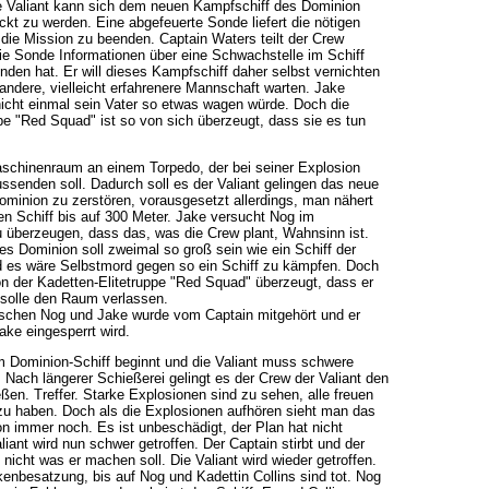
ie Valiant kann sich dem neuen Kampfschiff des Dominion
kt zu werden. Eine abgefeuerte Sonde liefert die nötigen
die Mission zu beenden. Captain Waters teilt der Crew
ie Sonde Informationen über eine Schwachstelle im Schiff
den hat. Er will dieses Kampfschiff daher selbst vernichten
 andere, vielleicht erfahrenere Mannschaft warten. Jake
nicht einmal sein Vater so etwas wagen würde. Doch die
pe "Red Squad" ist so von sich überzeugt, dass sie es tun
aschinenraum an einem Torpedo, der bei seiner Explosion
senden soll. Dadurch soll es der Valiant gelingen das neue
ominion zu zerstören, vorausgesetzt allerdings, man nähert
en Schiff bis auf 300 Meter. Jake versucht Nog im
überzeugen, dass das, was die Crew plant, Wahnsinn ist.
es Dominion soll zweimal so groß sein wie ein Schiff der
 es wäre Selbstmord gegen so ein Schiff zu kämpfen. Doch
n der Kadetten-Elitetruppe "Red Squad" überzeugt, dass er
 solle den Raum verlassen.
chen Nog und Jake wurde vom Captain mitgehört und er
ake eingesperrt wird.
 Dominion-Schiff beginnt und die Valiant muss schwere
. Nach längerer Schießerei gelingt es der Crew der Valiant den
en. Treffer. Starke Explosionen sind zu sehen, alle freuen
zu haben. Doch als die Explosionen aufhören sieht man das
n immer noch. Es ist unbeschädigt, der Plan hat nicht
aliant wird nun schwer getroffen. Der Captain stirbt und der
 nicht was er machen soll. Die Valiant wird wieder getroffen.
nbesatzung, bis auf Nog und Kadettin Collins sind tot. Nog