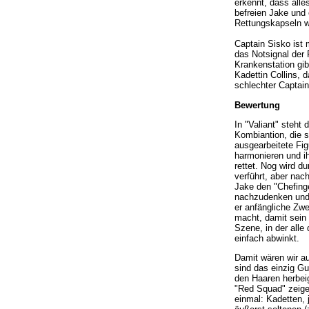
erkennt, dass alle
befreien Jake und
Rettungskapseln w
Captain Sisko ist 
das Notsignal der 
Krankenstation gib
Kadettin Collins, 
schlechter Captain
Bewertung
In "Valiant" steht
Kombiantion, die s
ausgearbeitete Fig
harmonieren und i
rettet. Nog wird d
verführt, aber na
Jake den "Chefing
nachzudenken und f
er anfängliche Zwe
macht, damit sein F
Szene, in der all
einfach abwinkt.
Damit wären wir a
sind das einzig Gu
den Haaren herbeig
"Red Squad" zeigen
einmal: Kadetten,