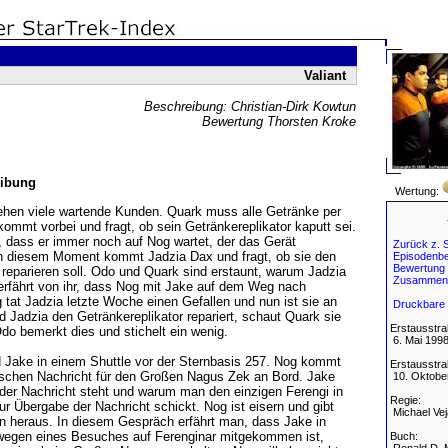
Valiant
Beschreibung: Christian-Dirk Kowtun
Bewertung Thorsten Kroke
ibung
Wertung:
ehen viele wartende Kunden. Quark muss alle Getränke per
mmt vorbei und fragt, ob sein Getränkereplikator kaputt sei.
, dass er immer noch auf Nog wartet, der das Gerät
Zurück z. S
 In diesem Moment kommt Jadzia Dax und fragt, ob sie den
Episodenbe
Bewertung
 reparieren soll. Odo und Quark sind erstaunt, warum Jadzia
Zusammen
 erfährt von ihr, dass Nog mit Jake auf dem Weg nach
g tat Jadzia letzte Woche einen Gefallen und nun ist sie an
Druckbare 
 Jadzia den Getränkereplikator repariert, schaut Quark sie
Erstausstra
Odo bemerkt dies und stichelt ein wenig.
6. Mai 199
 Jake in einem Shuttle vor der Sternbasis 257. Nog kommt
Erstausstra
tischen Nachricht für den Großen Nagus Zek an Bord. Jake
10. Oktobe
 der Nachricht steht und warum man den einzigen Ferengi in
Regie:
zur Übergabe der Nachricht schickt. Nog ist eisern und gibt
Michael Vej
n heraus. In diesem Gespräch erfährt man, dass Jake in
t wegen eines Besuches auf Ferenginar mitgekommen ist,
Buch: