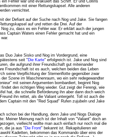
s ein Fehler war und evakuiert das Schiff. Er und Collins
 entkommen mit einer Rettungskapsel. Alle anderen
erden vernichtet.
mit der Defiant auf der Suche nach Nog und Jake. Sie fangen
Rettungskapsel auf und retten die Drei. Auf der
 Nog zu, dass es ein Fehler war. Er erklärt auch der jungen
dass Captain Waters einen Fehler gemacht hat und ein
 war.
 das Duo Jake Sisko und Nog im Vordergrund, eine
pätestens seit "
Die Karte
" erfolgreich ist. Jake und Nog sind
uren, die aufgrund ihrer Freundschaft gut miteinander
hre Freundschaft ist es auch, welchen beiden das Leben
urch seine Verpflichtung der Sternenflotte gegenüber zwar
ch der Szene im Maschinenraum, wo ein sehr redegewandter
enieur" mit seinen Argumenten bombardiert, beginnt Nog
indet den richtigen Weg wieder. Gut zeigt der Ferengi, wie
ifel hat, die schnelle Beförderung ihn aber dann doch weich
reund ihn rettet, als die Valiant untergeht. Toll ist auch die
e dem Captain mit den "Red Squad" Rufen zujubeln und Jake
uch schon bei der Handlung, denn Jake und Nogs Dialoge
te: Meiner Meinung nach ist der Inhalt von "Valiant" doch an
ezogen, vielleicht wollte man auch einfach nur noch mal die
, die ja aus "
Die Front
" bekannt ist. Rekapitulieren wir
 jawohl Kadetten, bekommen das Kommando über eins der