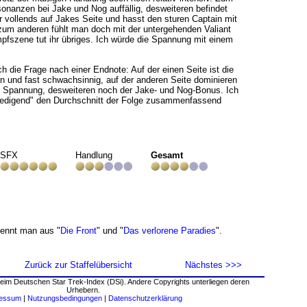
sonanzen bei Jake und Nog auffällig, desweiteren befindet
 vollends auf Jakes Seite und hasst den sturen Captain mit
m anderen fühlt man doch mit der untergehenden Valiant
pfszene tut ihr übriges. Ich würde die Spannung mit einem
ch die Frage nach einer Endnote: Auf der einen Seite ist die
n und fast schwachsinnig, auf der anderen Seite dominieren
d Spannung, desweiteren noch der Jake- und Nog-Bonus. Ich
iedigend" den Durchschnitt der Folge zusammenfassend
SFX
Handlung
Gesamt
ennt man aus "
Die Front
" und "
Das verlorene Paradies
".
Zurück zur Staffelübersicht
Nächstes >>>
eim Deutschen Star Trek-Index (DSi). Andere Copyrights unterliegen deren
Urhebern.
ressum
|
Nutzungsbedingungen
|
Datenschutzerklärung